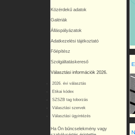
Közérdekű adatok
Galériák
Álláspályázatok
Adatkezelési tájékoztató
Főépítész
Szolgáltatáskereső
E
Választási információk 2026.
2026. évi választás
Etikai kódex
SZSZB tag toborzás
Választási szervek
Választási ügyintézés
Ha Ön bűncselekmény vagy
N
szabálysértés érintettje