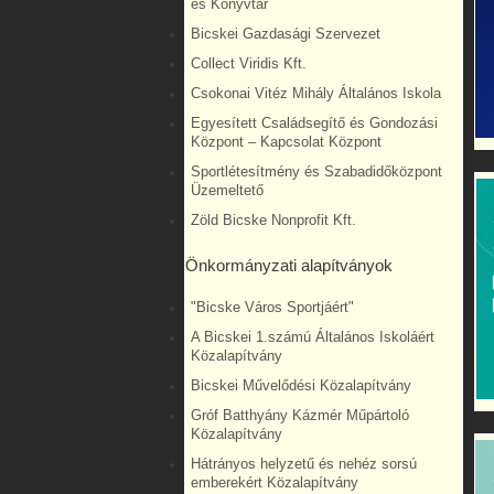
és Könyvtár
Bicskei Gazdasági Szervezet
Collect Viridis Kft.
Csokonai Vitéz Mihály Általános Iskola
Egyesített Családsegítő és Gondozási
Központ – Kapcsolat Központ
Sportlétesítmény és Szabadidőközpont
Üzemeltető
Zöld Bicske Nonprofit Kft.
Önkormányzati alapítványok
"Bicske Város Sportjáért"
A Bicskei 1.számú Általános Iskoláért
Közalapítvány
Bicskei Művelődési Közalapítvány
Gróf Batthyány Kázmér Műpártoló
Közalapítvány
Hátrányos helyzetű és nehéz sorsú
emberekért Közalapítvány