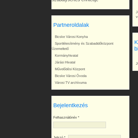
J
v
Partneroldalak
Bicske Városi Konyha
K
Sportlétesítmény és Szabadidőközpont
b
Üzemeltető
Kormányhivatal
Járási Hivatal
J
Művelődési Központ
Bicske Városi Óvoda
Városi TV archívuma
Bejelentkezés
Felhasználónév
*
Jelszó
*