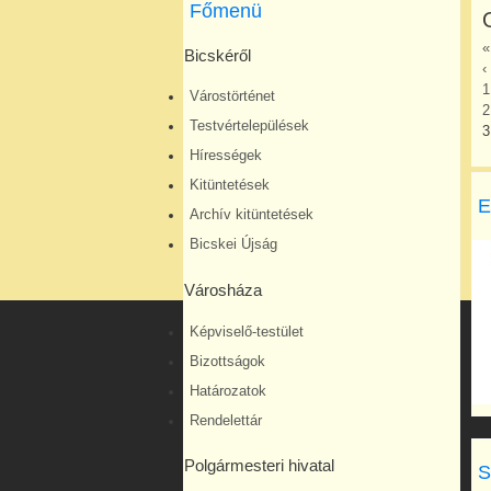
Főmenü
«
Bicskéről
‹
1
Várostörténet
2
Testvértelepülések
3
Hírességek
Kitüntetések
E
Archív kitüntetések
Bicskei Újság
Városháza
Képviselő-testület
Bizottságok
Határozatok
Rendelettár
Polgármesteri hivatal
S