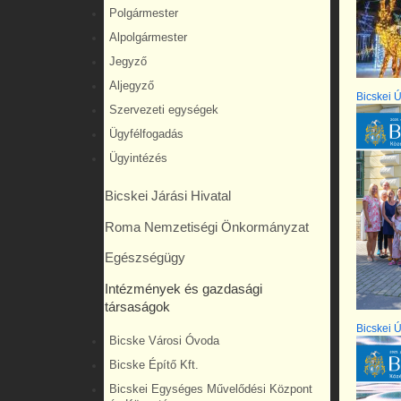
Polgármester
Alpolgármester
Jegyző
Aljegyző
Bicskei Ú
Szervezeti egységek
Ügyfélfogadás
Ügyintézés
Bicskei Járási Hivatal
Roma Nemzetiségi Önkormányzat
Egészségügy
Intézmények és gazdasági
társaságok
Bicskei Ú
Bicske Városi Óvoda
Bicske Építő Kft.
Bicskei Egységes Művelődési Központ