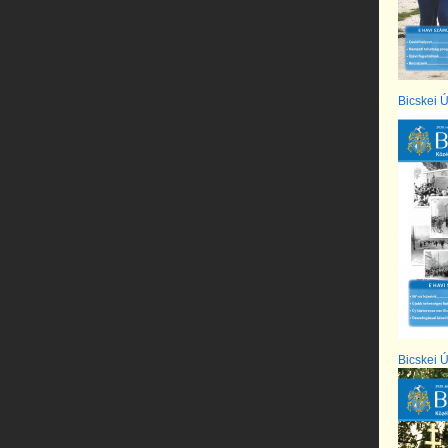
Bicskei Ú
Bicskei Ú