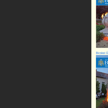
Bicskei Ú