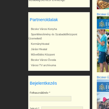
Bicskei Ú
Partneroldalak
Bicske Városi Konyha
Sportlétesítmény és Szabadidőközpont
Üzemeltető
Kormányhivatal
Járási Hivatal
Művelődési Központ
Bicske Városi Óvoda
Városi TV archívuma
Bicskei Ú
Bejelentkezés
Felhasználónév
*
Jelszó
*