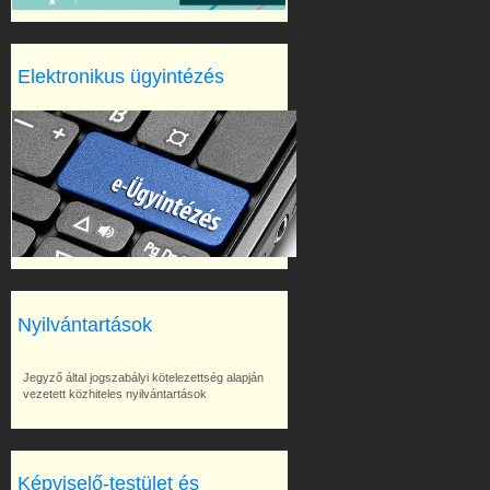
Elektronikus ügyintézés
Nyilvántartások
Jegyző által jogszabályi kötelezettség alapján
vezetett közhiteles nyilvántartások
Képviselő-testület és