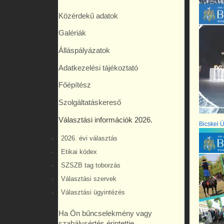
Közérdekű adatok
Galériák
Álláspályázatok
Adatkezelési tájékoztató
Főépítész
Szolgáltatáskereső
Választási információk 2026.
Bicskei Ú
2026. évi választás
Etikai kódex
SZSZB tag toborzás
Választási szervek
Választási ügyintézés
Ha Ön bűncselekmény vagy
szabálysértés érintettje