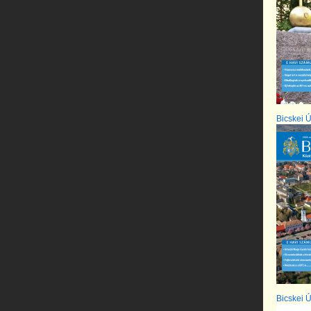
Bicskei Ú
Bicskei Ú