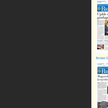
Bicskei Ú