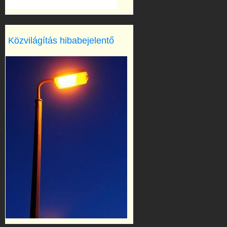
Közvilágítás hibabejelentő