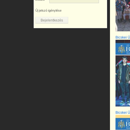
Új jelszó igénylése
Bicskei Ú
Bicskei Ú