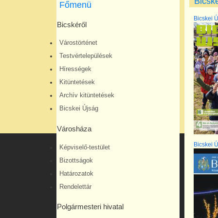
Bicsk
Főmenü
Bicskei Ú
Bicskéről
Várostörténet
Testvértelepülések
Hírességek
Kitüntetések
Archív kitüntetések
Bicskei Újság
Városháza
Bicskei Ú
Képviselő-testület
Bizottságok
Határozatok
Rendelettár
Polgármesteri hivatal