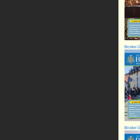
Bicskei Ú
Bicskei Ú