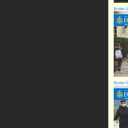
Bicskei Ú
Bicskei Ú