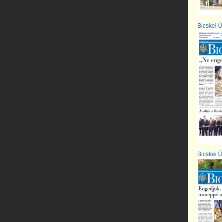
Bicskei Ú
Bicskei Ú