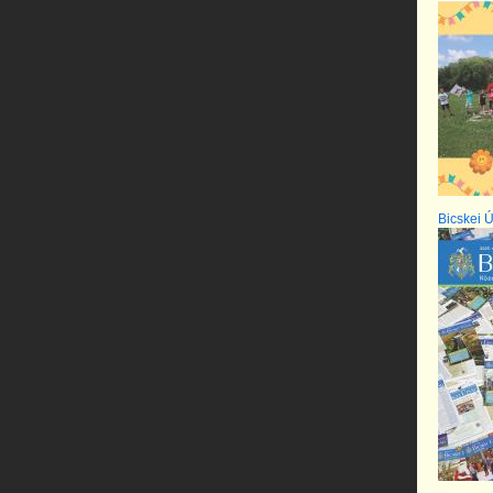
Bicskei Ú