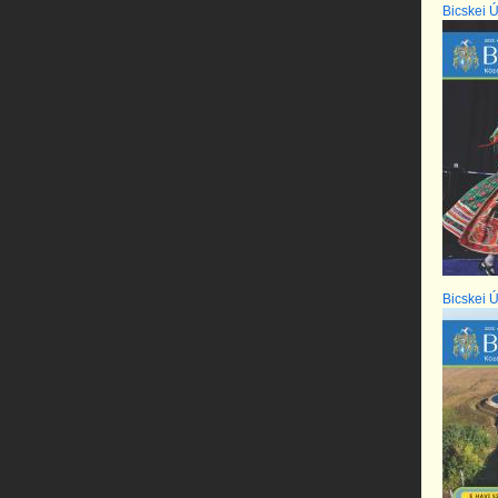
Bicskei Ú
Bicskei Ú