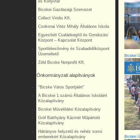
és Könyvtár
Bicskei Gazdasági Szervezet
Collect Viridis Kft.
Csokonai Vitéz Mihály Általános Iskola
Egyesített Családsegítő és Gondozási
Központ – Kapcsolat Központ
Sportlétesítmény és Szabadidőközpont
Üzemeltető
Bicskei Ú
Zöld Bicske Nonprofit Kft.
Önkormányzati alapítványok
"Bicske Város Sportjáért"
A Bicskei 1.számú Általános Iskoláért
Közalapítvány
Bicskei Művelődési Közalapítvány
Gróf Batthyány Kázmér Műpártoló
Közalapítvány
Hátrányos helyzetű és nehéz sorsú
Bicskei Ú
emberekért Közalapítvány