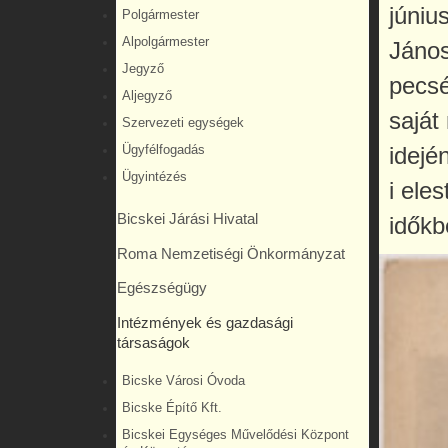
júniu
Polgármester
Alpolgármester
János
Jegyző
pecsé
Aljegyző
saját
Szervezeti egységek
Ügyfélfogadás
idejé
Ügyintézés
i ele
Bicskei Járási Hivatal
időkb
Roma Nemzetiségi Önkormányzat
Egészségügy
Intézmények és gazdasági
társaságok
Bicske Városi Óvoda
Bicske Építő Kft.
Bicskei Egységes Művelődési Központ