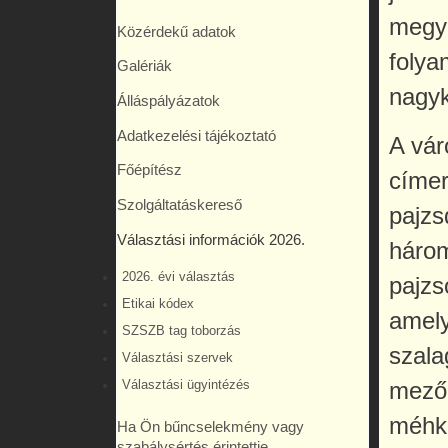
megyé
Közérdekű adatok
folya
Galériák
nagyk
Álláspályázatok
Adatkezelési tájékoztató
A vár
Főépítész
címer
Szolgáltatáskereső
pajzs
Választási információk 2026.
három
2026. évi választás
pajzs
Etikai kódex
amely
SZSZB tag toborzás
szala
Választási szervek
Választási ügyintézés
mezőg
méhka
Ha Ön bűncselekmény vagy
szabálysértés érintettje