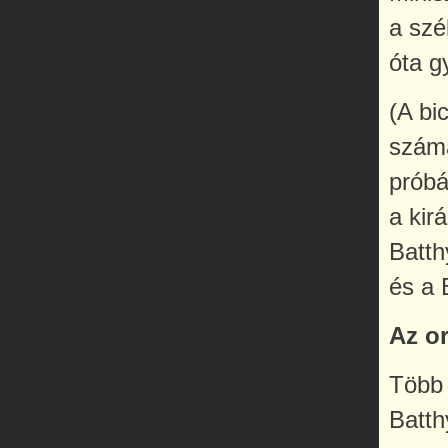
a szé
óta g
(A bi
számá
próbá
a kir
Batth
és a 
Az or
Több 
Batth