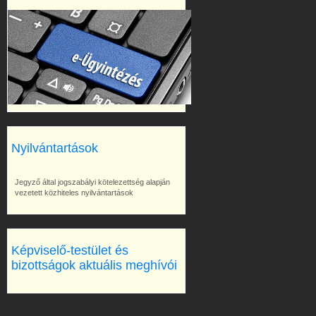
Nyilvántartások
Jegyző által jogszabályi kötelezettség alapján
vezetett közhiteles nyilvántartások
Képviselő-testület és
bizottságok aktuális meghívói