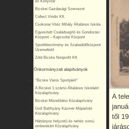
és Könyvtár
Bicskei Gazdasági Szervezet
Collect Viridis Kft.
Csokonai Vitéz Mihály Általános Iskola
Egyesített Családsegítő és Gondozási
Központ – Kapcsolat Központ
Sportlétesítmény és Szabadidőközpont
Üzemeltető
Zöld Bicske Nonprofit Kft.
Önkormányzati alapítványok
"Bicske Város Sportjáért"
A Bicskei 1.számú Általános Iskoláért
Közalapítvány
A tel
Bicskei Művelődési Közalapítvány
januá
Gróf Batthyány Kázmér Műpártoló
Közalapítvány
től 1
Hátrányos helyzetű és nehéz sorsú
járás
emberekért Közalapítvány