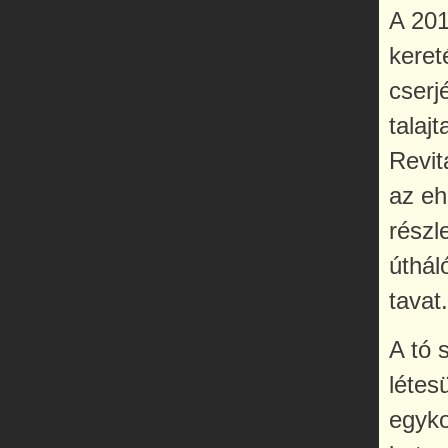
A 201
keret
cserj
talaj
Revit
az eh
részl
úthál
tavat
A tó 
létes
egyko