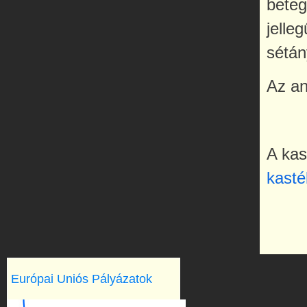
beteg
jelle
sétán
Az an
A kas
kasté
Európai Uniós Pályázatok