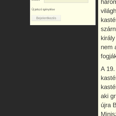
három
világ
Új jelszó igénylése
kasté
szárn
királ
nem a
fogjá
A 19.
kasté
kasté
aki g
újra 
Minis