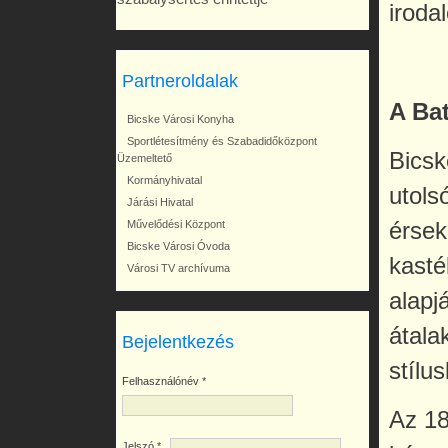
iroda
Partneroldalak
A Ba
Bicske Városi Konyha
Sportlétesítmény és Szabadidőközpont
Bicsk
Üzemeltető
Kormányhivatal
utols
Járási Hivatal
érsek
Művelődési Központ
Bicske Városi Óvoda
kasté
Városi TV archívuma
alapj
átala
Bejelentkezés
stílu
Felhasználónév
*
Az 18
Jelszó
*