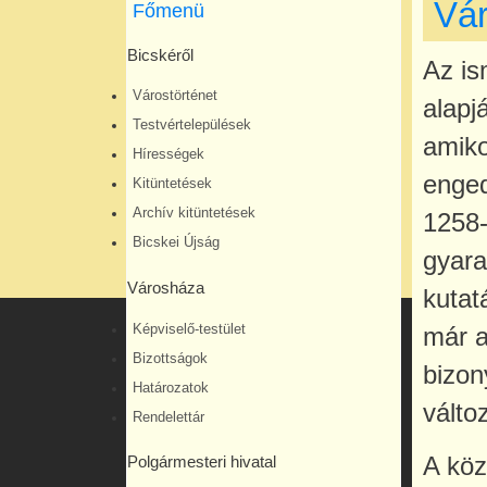
Vár
Főmenü
Bicskéről
Az is
Várostörténet
alapj
Testvértelepülések
amiko
Hírességek
enged
Kitüntetések
Archív kitüntetések
1258-
Bicskei Újság
gyara
Városháza
kutat
Képviselő-testület
már a
Bizottságok
bizon
Határozatok
válto
Rendelettár
A köz
Polgármesteri hivatal