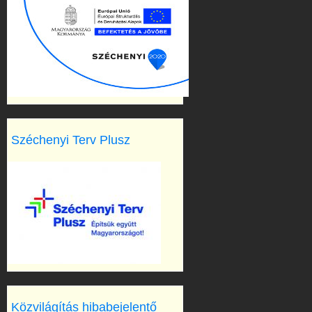
Széchenyi Terv Plusz
Közvilágítás hibabejelentő