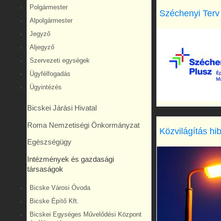
Polgármester
Széchenyi Terv
Alpolgármester
Jegyző
Aljegyző
Szervezeti egységek
Ügyfélfogadás
Ügyintézés
Bicskei Járási Hivatal
Roma Nemzetiségi Önkormányzat
Közvilágítás hi
Egészségügy
Intézmények és gazdasági
társaságok
Bicske Városi Óvoda
Bicske Építő Kft.
Bicskei Egységes Művelődési Központ