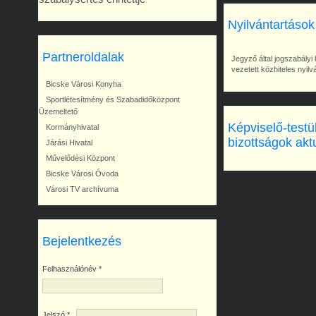
Nyilvántartások
Partneroldalak
Jegyző által jogszabályi 
vezetett közhiteles nyil
Bicske Városi Konyha
Sportlétesítmény és Szabadidőközpont
Üzemeltető
Képviselő-testü
Kormányhivatal
bizottságok akt
Járási Hivatal
Művelődési Központ
Bicske Városi Óvoda
Városi TV archívuma
Bejelentkezés
Felhasználónév
*
Jelszó
*