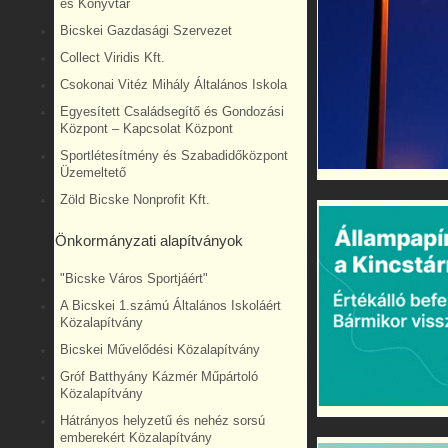
és Könyvtár
Bicskei Gazdasági Szervezet
Collect Viridis Kft.
Csokonai Vitéz Mihály Általános Iskola
Egyesített Családsegítő és Gondozási
Központ – Kapcsolat Központ
Sportlétesítmény és Szabadidőközpont
Üzemeltető
Zöld Bicske Nonprofit Kft.
Önkormányzati alapítványok
"Bicske Város Sportjáért"
A Bicskei 1.számú Általános Iskoláért
Közalapítvány
Bicskei Művelődési Közalapítvány
Gróf Batthyány Kázmér Műpártoló
Közalapítvány
Hátrányos helyzetű és nehéz sorsú
emberekért Közalapítvány