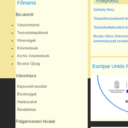
Főépítész
Főmenü
Székely Nóra
Bicskéről
Településszerkezeti te
Várostörténet
Településfejlesztési 
Testvértelepülések
Bicske Város Önkormány
Hírességek
önkormányzati rendel
Kitüntetések
Archív kitüntetések
Bicskei Újság
Európai Uniós 
Városháza
Képviselő-testület
Bizottságok
Határozatok
Rendelettár
Polgármesteri hivatal