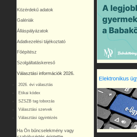
Közérdekű adatok
Galériák
Álláspályázatok
Adatkezelési tájékoztató
Főépítész
Szolgáltatáskereső
Választási információk 2026.
Elektronikus üg
2026. évi választás
Etikai kódex
SZSZB tag toborzás
Választási szervek
Választási ügyintézés
Ha Ön bűncselekmény vagy
szabálysértés érintettje