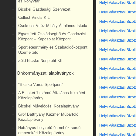
és Könyvtár
Helyi Választási Bizot
Bicskei Gazdasági Szervezet
Helyi Választási Bizot
Collect Viridis Kft.
Helyi Választási Bizot
Csokonai Vitéz Mihály Általános Iskola
Helyi Választási Bizot
Egyesített Családsegítő és Gondozási
Központ – Kapcsolat Központ
Helyi Választási Bizot
Sportlétesítmény és Szabadidőközpont
Helyi Választási Bizot
Üzemeltető
Helyi Választási Bizot
Zöld Bicske Nonprofit Kft.
Helyi Választási Bizot
Önkormányzati alapítványok
Helyi Választási Bizot
"Bicske Város Sportjáért"
Helyi Választási Bizot
A Bicskei 1.számú Általános Iskoláért
Helyi Választási Bizot
Közalapítvány
Bicskei Művelődési Közalapítvány
Helyi Választási Bizot
Gróf Batthyány Kázmér Műpártoló
Helyi Választási Bizot
Közalapítvány
Helyi Választási Bizot
Hátrányos helyzetű és nehéz sorsú
emberekért Közalapítvány
Helyi Választási Bizot