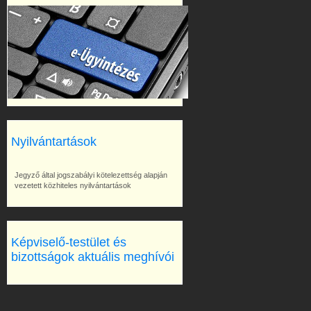
Nyilvántartások
Jegyző által jogszabályi kötelezettség alapján
vezetett közhiteles nyilvántartások
Képviselő-testület és
bizottságok aktuális meghívói