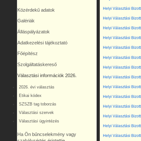
Helyi Választási Bizot
Közérdekű adatok
Helyi Választási Bizot
Galériák
Helyi Választási Bizot
Álláspályázatok
Helyi Választási Bizot
Adatkezelési tájékoztató
Helyi Választási Bizot
Főépítész
Helyi Választási Bizot
Szolgáltatáskereső
Helyi Választási Bizot
Választási információk 2026.
Helyi Választási Bizot
Helyi Választási Bizot
2026. évi választás
Etikai kódex
Helyi Választási Bizot
SZSZB tag toborzás
Helyi Választási Bizot
Választási szervek
Helyi Választási Bizot
Választási ügyintézés
Helyi Választási Bizot
Ha Ön bűncselekmény vagy
Helyi Választási Bizot
szabálysértés érintettje