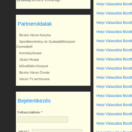
Helyi Választási Bizot
Helyi Választási Bizot
Helyi Választási Bizot
Partneroldalak
Helyi Választási Bizot
Bicske Városi Konyha
Helyi Választási Bizot
Sportlétesítmény és Szabadidőközpont
Üzemeltető
Helyi Választási Bizot
Kormányhivatal
Helyi Választási Bizot
Járási Hivatal
Művelődési Központ
Helyi Választási Bizot
Bicske Városi Óvoda
Helyi Választási Bizot
Városi TV archívuma
Helyi Választási Bizot
Helyi Választási Bizot
Bejelentkezés
Helyi Választási Bizot
Felhasználónév
*
Helyi Választási Bizot
Helyi Választási Bizot
Jelszó
*