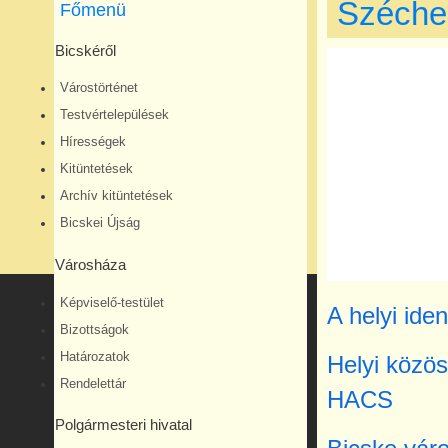
Széche
Főmenü
Bicskéről
Várostörténet
Testvértelepülések
Hírességek
Kitüntetések
Archív kitüntetések
Bicskei Újság
Városháza
Képviselő-testület
A helyi id
Bizottságok
Határozatok
Helyi közö
Rendelettár
HACS
Polgármesteri hivatal