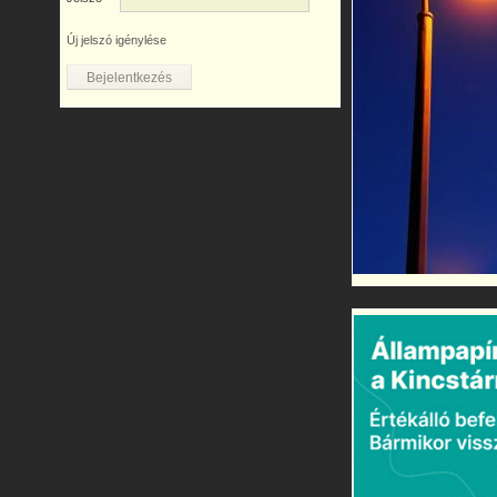
Új jelszó igénylése