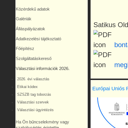
Közérdekű adatok
Galériák
Satikus Old
Álláspályázatok
Adatkezelési tájékoztató
bont
Főépítész
Szolgáltatáskereső
meg
Választási információk 2026.
2026. évi választás
Etikai kódex
Európai Uniós 
SZSZB tag toborzás
Választási szervek
Választási ügyintézés
Ha Ön bűncselekmény vagy
szabálysértés érintettje