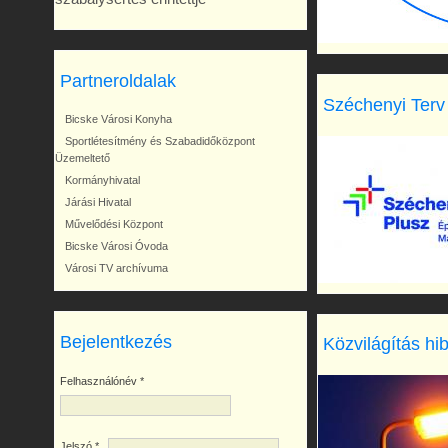
Partneroldalak
Széchenyi Terv
Bicske Városi Konyha
Sportlétesítmény és Szabadidőközpont
Üzemeltető
Kormányhivatal
Járási Hivatal
Művelődési Központ
Bicske Városi Óvoda
Városi TV archívuma
Bejelentkezés
Közvilágítás hi
Felhasználónév
*
Jelszó
*