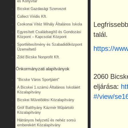
és Könyvtár
Bicskei Gazdasági Szervezet
Collect Viridis Kft.
Legfrissebb
Csokonai Vitéz Mihály Általános Iskola
Egyesített Családsegítő és Gondozási
talál.
Központ – Kapcsolat Központ
Sportlétesítmény és Szabadidőközpont
https://www
Üzemeltető
Zöld Bicske Nonprofit Kft.
Önkormányzati alapítványok
2060 Bicske
"Bicske Város Sportjáért"
eljárása:
ht
A Bicskei 1.számú Általános Iskoláért
Közalapítvány
#/view/se1
Bicskei Művelődési Közalapítvány
Gróf Batthyány Kázmér Műpártoló
Közalapítvány
Hátrányos helyzetű és nehéz sorsú
emberekért Közalapítvány