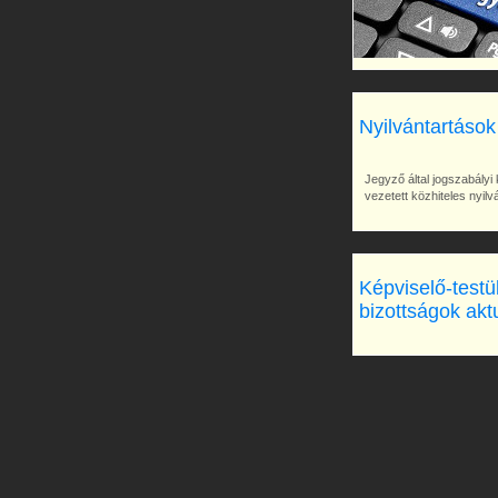
Nyilvántartások
Jegyző által jogszabályi 
vezetett közhiteles nyil
Képviselő-testü
bizottságok akt