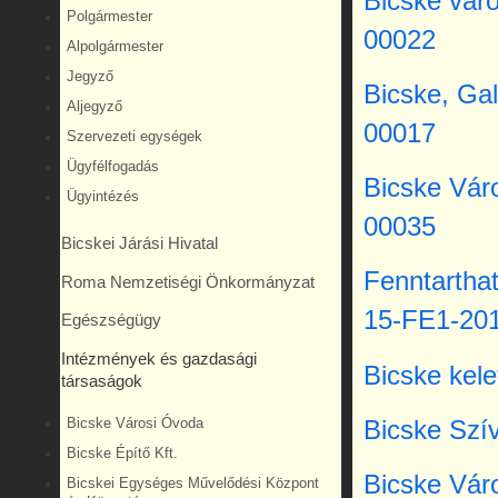
Bicske váro
Polgármester
00022
Alpolgármester
Jegyző
Bicske, Ga
Aljegyző
00017
Szervezeti egységek
Ügyfélfogadás
Bicske Váro
Ügyintézés
00035
Bicskei Járási Hivatal
Fenntarthat
Roma Nemzetiségi Önkormányzat
15-FE1-20
Egészségügy
Intézmények és gazdasági
Bicske kele
társaságok
Bicske Városi Óvoda
Bicske Szí
Bicske Építő Kft.
Bicske Vár
Bicskei Egységes Művelődési Központ