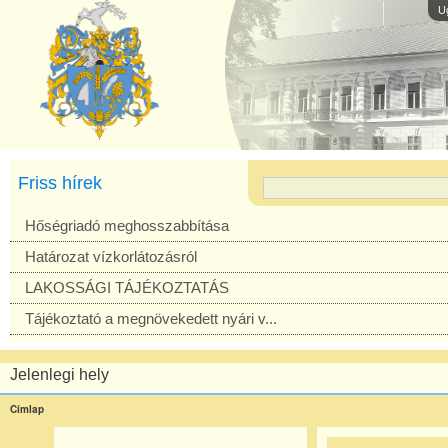
U
Friss hírek
Hőségriadó meghosszabbítása
Határozat vízkorlátozásról
LAKOSSÁGI TÁJÉKOZTATÁS
Tájékoztató a megnövekedett nyári v...
Jelenlegi hely
Címlap