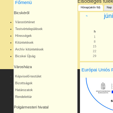
Elsődleges füle
Főmenü
Hónap
(aktív fül)
Nap
Bicskéről
jún
«
Várostörténet
Testvértelepülések
h
Hírességek
1
8
Kitüntetések
15
Archív kitüntetések
22
29
Bicskei Újság
Városháza
Európai Uniós 
Képviselő-testület
Bizottságok
Határozatok
Rendelettár
Polgármesteri hivatal