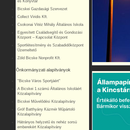
és Könyvtár
Bicskei Gazdasági Szervezet
Collect Viridis Kft.
Csokonai Vitéz Mihály Általános Iskola
Egyesített Családsegítő és Gondozási
Központ – Kapcsolat Központ
Sportlétesítmény és Szabadidőközpont
Üzemeltető
Zöld Bicske Nonprofit Kft.
Önkormányzati alapítványok
"Bicske Város Sportjáért"
A Bicskei 1.számú Általános Iskoláért
Közalapítvány
Bicskei Művelődési Közalapítvány
Gróf Batthyány Kázmér Műpártoló
Közalapítvány
Hátrányos helyzetű és nehéz sorsú
emberekért Közalapítvány