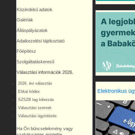
Közérdekű adatok
Galériák
Álláspályázatok
Adatkezelési tájékoztató
Főépítész
Szolgáltatáskereső
Választási információk 2026.
2026. évi választás
Elektronikus üg
Etikai kódex
SZSZB tag toborzás
Választási szervek
Választási ügyintézés
Ha Ön bűncselekmény vagy
szabálysértés érintettje