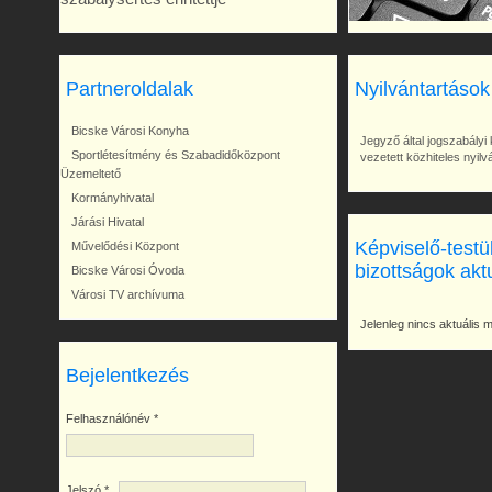
Partneroldalak
Nyilvántartások
Bicske Városi Konyha
Jegyző által jogszabályi 
Sportlétesítmény és Szabadidőközpont
vezetett közhiteles nyil
Üzemeltető
Kormányhivatal
Járási Hivatal
Képviselő-testü
Művelődési Központ
bizottságok akt
Bicske Városi Óvoda
Városi TV archívuma
Jelenleg nincs aktuális 
Bejelentkezés
Felhasználónév
*
Jelszó
*