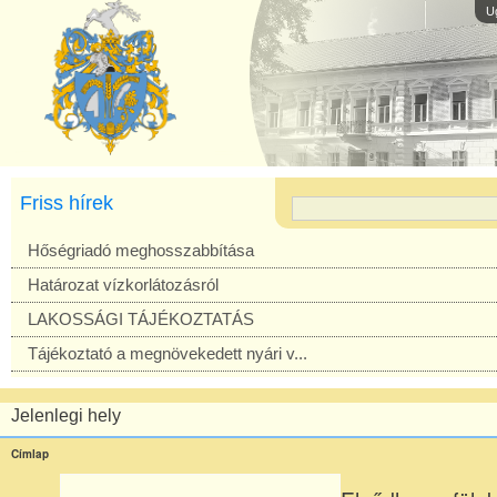
U
Friss hírek
Hőségriadó meghosszabbítása
Határozat vízkorlátozásról
LAKOSSÁGI TÁJÉKOZTATÁS
Tájékoztató a megnövekedett nyári v...
Jelenlegi hely
Címlap