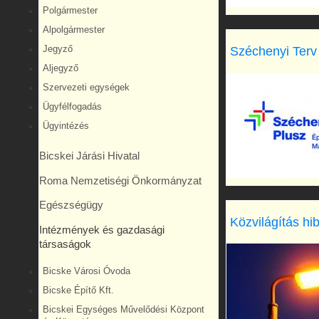
Polgármester
Alpolgármester
Széchenyi Terv
Jegyző
Aljegyző
Szervezeti egységek
Ügyfélfogadás
Ügyintézés
Bicskei Járási Hivatal
Roma Nemzetiségi Önkormányzat
Egészségügy
Közvilágítás hi
Intézmények és gazdasági
társaságok
Bicske Városi Óvoda
Bicske Építő Kft.
Bicskei Egységes Művelődési Központ