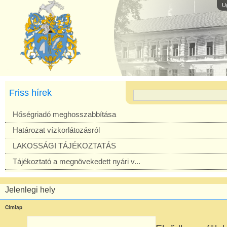
U
Friss hírek
Hőségriadó meghosszabbítása
Határozat vízkorlátozásról
LAKOSSÁGI TÁJÉKOZTATÁS
Tájékoztató a megnövekedett nyári v...
Jelenlegi hely
Címlap