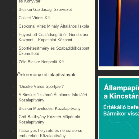
és Könyvtár
Bicskei Gazdasági Szervezet
Collect Viridis Kft.
Csokonai Vitéz Mihály Általános Iskola
Egyesített Családsegítő és Gondozási
Központ – Kapcsolat Központ
Sportlétesítmény és Szabadidőközpont
Üzemeltető
Zöld Bicske Nonprofit Kft.
Önkormányzati alapítványok
"Bicske Város Sportjáért"
A Bicskei 1.számú Általános Iskoláért
Közalapítvány
Bicskei Művelődési Közalapítvány
Gróf Batthyány Kázmér Műpártoló
Közalapítvány
Hátrányos helyzetű és nehéz sorsú
emberekért Közalapítvány