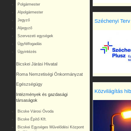
Polgármester
Alpolgármester
Széchenyi Terv
Jegyző
Aljegyző
Szervezeti egységek
Ügyfélfogadás
Ügyintézés
Bicskei Járási Hivatal
Roma Nemzetiségi Önkormányzat
Egészségügy
Közvilágítás hi
Intézmények és gazdasági
társaságok
Bicske Városi Óvoda
Bicske Építő Kft.
Bicskei Egységes Művelődési Központ