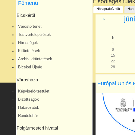
Elsődleges füle
Főmenü
Hónap
(aktív fül)
Nap
Bicskéről
jún
«
Várostörténet
Testvértelepülések
h
Hírességek
1
8
Kitüntetések
15
Archív kitüntetések
22
29
Bicskei Újság
Városháza
Európai Uniós 
Képviselő-testület
Bizottságok
Határozatok
Rendelettár
Polgármesteri hivatal