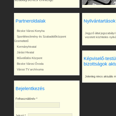
Partneroldalak
Nyilvántartások
Bicske Városi Konyha
Jegyző által jogszabályi 
Sportlétesítmény és Szabadidőközpont
vezetett közhiteles nyil
Üzemeltető
Kormányhivatal
Járási Hivatal
Képviselő-testü
Művelődési Központ
bizottságok akt
Bicske Városi Óvoda
Városi TV archívuma
Jelenleg nincs aktuális 
Bejelentkezés
Felhasználónév
*
Jelszó
*