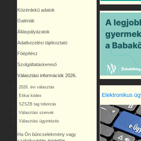
Közérdekű adatok
Galériák
Álláspályázatok
Adatkezelési tájékoztató
Főépítész
Szolgáltatáskereső
Választási információk 2026.
2026. évi választás
Elektronikus üg
Etikai kódex
SZSZB tag toborzás
Választási szervek
Választási ügyintézés
Ha Ön bűncselekmény vagy
szabálysértés érintettje