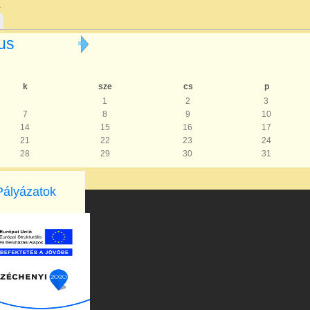
k
ius
»
k
sze
cs
p
1
2
3
7
8
9
10
14
15
16
17
21
22
23
24
28
29
30
31
Pályázatok