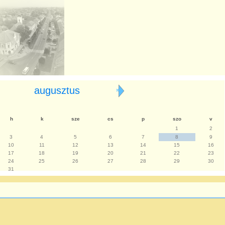
augusztus
»
h
k
sze
cs
p
szo
v
1
2
3
4
5
6
7
8
9
10
11
12
13
14
15
16
17
18
19
20
21
22
23
24
25
26
27
28
29
30
31