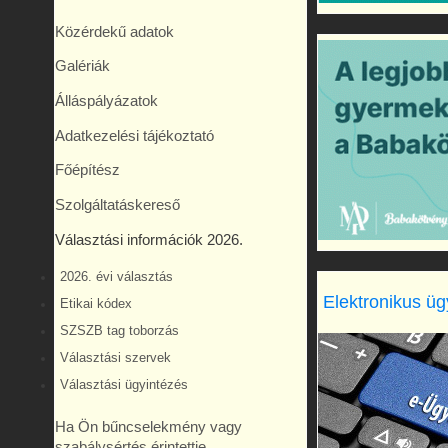
Közérdekű adatok
Galériák
Álláspályázatok
Adatkezelési tájékoztató
Főépítész
Szolgáltatáskereső
Választási információk 2026.
2026. évi választás
Elektronikus üg
Etikai kódex
SZSZB tag toborzás
Választási szervek
Választási ügyintézés
Ha Ön bűncselekmény vagy
szabálysértés érintettje