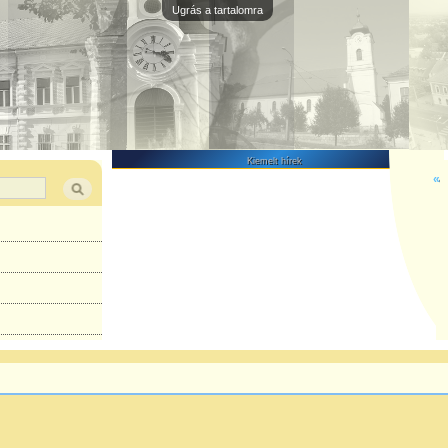
Ugrás a tartalomra
Kiemelt hírek
«