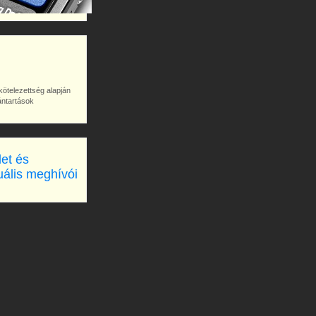
kötelezettség alapján
vántartások
let és
uális meghívói