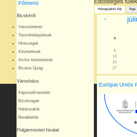
Elsődleges füle
Főmenü
Hónap
(aktív fül)
Nap
Bicskéről
júl
«
Várostörténet
Testvértelepülések
h
Hírességek
6
Kitüntetések
13
Archív kitüntetések
20
27
Bicskei Újság
Városháza
Európai Uniós 
Képviselő-testület
Bizottságok
Határozatok
Rendelettár
Polgármesteri hivatal