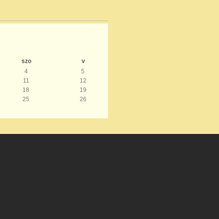
szo
v
4
5
11
12
18
19
25
26