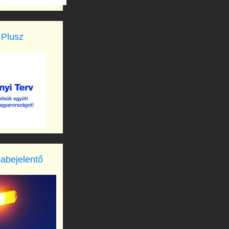
 Plusz
babejelentő