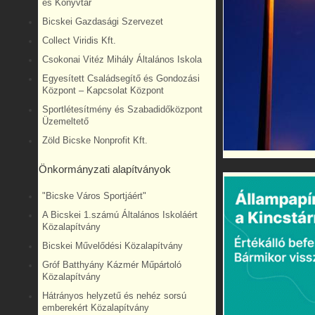
és Könyvtár
Bicskei Gazdasági Szervezet
Collect Viridis Kft.
Csokonai Vitéz Mihály Általános Iskola
Egyesített Családsegítő és Gondozási
Központ – Kapcsolat Központ
Sportlétesítmény és Szabadidőközpont
Üzemeltető
Zöld Bicske Nonprofit Kft.
Önkormányzati alapítványok
"Bicske Város Sportjáért"
A Bicskei 1.számú Általános Iskoláért
Közalapítvány
Bicskei Művelődési Közalapítvány
Gróf Batthyány Kázmér Műpártoló
Közalapítvány
Hátrányos helyzetű és nehéz sorsú
emberekért Közalapítvány