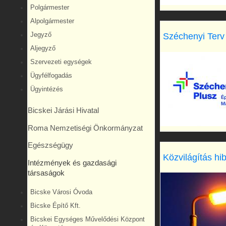
Polgármester
Alpolgármester
Széchenyi Terv
Jegyző
Aljegyző
Szervezeti egységek
Ügyfélfogadás
Ügyintézés
Bicskei Járási Hivatal
Roma Nemzetiségi Önkormányzat
Egészségügy
Közvilágítás hi
Intézmények és gazdasági
társaságok
Bicske Városi Óvoda
Bicske Építő Kft.
Bicskei Egységes Művelődési Központ