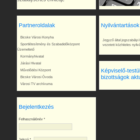
Partneroldalak
Nyilvántartások
Bicske Városi Konyha
Jegyző által jogszabályi 
Sportlétesítmény és Szabadidőközpont
vezetett közhiteles nyil
Üzemeltető
Kormányhivatal
Járási Hivatal
Képviselő-testü
Művelődési Központ
bizottságok akt
Bicske Városi Óvoda
Városi TV archívuma
Bejelentkezés
Felhasználónév
*
Jelszó
*