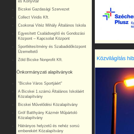
és Könyvtár
Bicskei Gazdasági Szervezet
Collect Viridis Kft.
Csokonai Vitéz Mihály Általános Iskola
Egyesített Családsegítő és Gondozási
Központ – Kapcsolat Központ
Sportlétesítmény és Szabadidőközpont
Üzemeltető
Közvilágítás hi
Zöld Bicske Nonprofit Kft.
Önkormányzati alapítványok
"Bicske Város Sportjáért"
A Bicskei 1.számú Általános Iskoláért
Közalapítvány
Bicskei Művelődési Közalapítvány
Gróf Batthyány Kázmér Műpártoló
Közalapítvány
Hátrányos helyzetű és nehéz sorsú
emberekért Közalapítvány