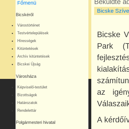
Beküldte
ad
Főmenü
Bicske Szíve
Bicskéről
Várostörténet
Bicske 
Testvértelepülések
Hírességek
Park (T
Kitüntetések
fejleszt
Archív kitüntetések
Bicskei Újság
kialakít
Városháza
számítun
Képviselő-testület
az igén
Bizottságok
Válaszaik
Határozatok
Rendelettár
A kérdőí
Polgármesteri hivatal