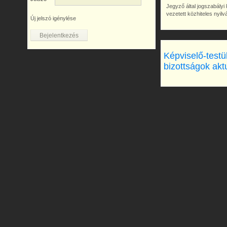
Jegyző által jogszabályi 
vezetett közhiteles nyil
Új jelszó igénylése
Képviselő-testü
bizottságok akt