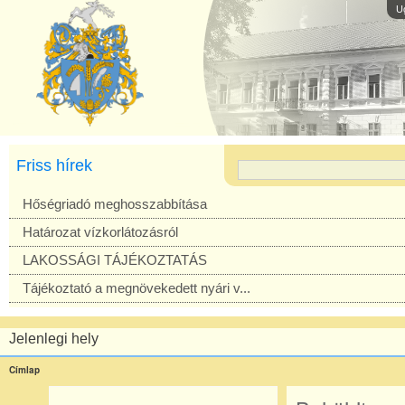
U
Friss hírek
Hőségriadó meghosszabbítása
Határozat vízkorlátozásról
LAKOSSÁGI TÁJÉKOZTATÁS
Tájékoztató a megnövekedett nyári v...
Jelenlegi hely
Címlap