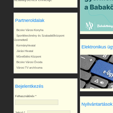
Partneroldalak
Bicske Városi Konyha
Sportlétesítmény és Szabadidőközpont
Üzemeltető
Kormányhivatal
Elektronikus üg
Járási Hivatal
Művelődési Központ
Bicske Városi Óvoda
Városi TV archívuma
Bejelentkezés
Felhasználónév
*
Nyilvántartások
Jelszó
*