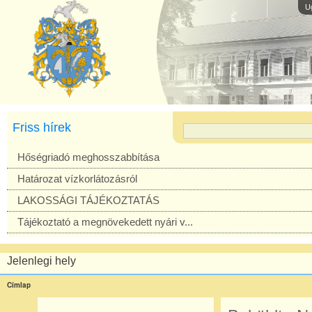
U
Friss hírek
Hőségriadó meghosszabbítása
Határozat vízkorlátozásról
LAKOSSÁGI TÁJÉKOZTATÁS
Tájékoztató a megnövekedett nyári v...
Jelenlegi hely
Címlap