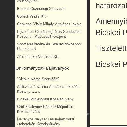
és Könyvtár
határoza
Bicskei Gazdasági Szervezet
Collect Viridis Kft.
Amennyib
Csokonai Vitéz Mihály Általános Iskola
Bicskei P
Egyesített Családsegítő és Gondozási
Központ – Kapcsolat Központ
Sportlétesítmény és Szabadidőközpont
Tisztelet
Üzemeltető
Zöld Bicske Nonprofit Kft.
Bicskei P
Önkormányzati alapítványok
"Bicske Város Sportjáért"
A Bicskei 1.számú Általános Iskoláért
Közalapítvány
Bicskei Művelődési Közalapítvány
Gróf Batthyány Kázmér Műpártoló
Közalapítvány
Hátrányos helyzetű és nehéz sorsú
emberekért Közalapítvány