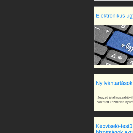
Elektronikus üg
Nyilvántartások
Jegyző által jogszabályi 
vezetett közhiteles nyil
Képviselő-testü
bizottságok akt