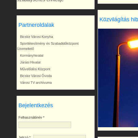
Közvilágítás hi
Partneroldalak
Bicske Városi Konyha
Sportlétesítmény és Szabadidőközpont
Üzemeltető
Kormányhivatal
Járási Hivatal
Művelődési Központ
Bicske Városi Óvoda
Városi TV archívuma
Bejelentkezés
Felhasználónév
*
Jelszó
*