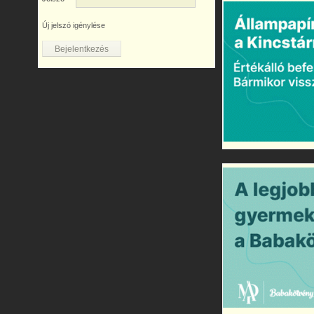
Új jelszó igénylése