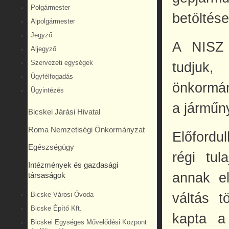
Polgármester
betöltése
Alpolgármester
Jegyző
A NISZ á
Aljegyző
Szervezeti egységek
tudjuk
Ügyfélfogadás
önkormán
Ügyintézés
a járműny
Bicskei Járási Hivatal
Roma Nemzetiségi Önkormányzat
Előfordu
Egészségügy
régi tul
Intézmények és gazdasági
annak el
társaságok
váltás t
Bicske Városi Óvoda
Bicske Építő Kft.
kapta a 
Bicskei Egységes Művelődési Központ