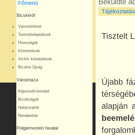
Beküldte
ad
Főmenü
Tájékoztatá
Bicskéről
Várostörténet
Tisztelt 
Testvértelepülések
Hírességek
Kitüntetések
Archív kitüntetések
Bicskei Újság
Újabb fá
Városháza
Képviselő-testület
térség
Bizottságok
alapján 
Határozatok
Rendelettár
beemel
forgalom
Polgármesteri hivatal