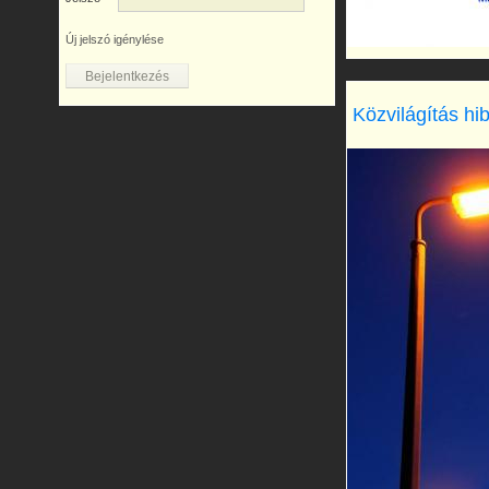
Új jelszó igénylése
Közvilágítás hi