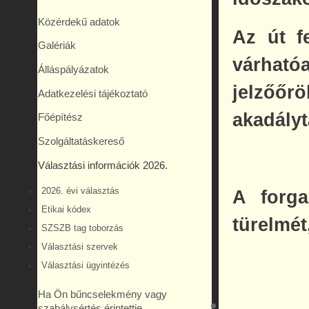
Közérdekű adatok
Az út f
Galériák
várha
Álláspályázatok
jelzőőr
Adatkezelési tájékoztató
akadályt
Főépítész
Szolgáltatáskereső
Választási információk 2026.
2026. évi választás
A forga
Etikai kódex
türelmét
SZSZB tag toborzás
Választási szervek
Választási ügyintézés
Ha Ön bűncselekmény vagy
szabálysértés érintettje