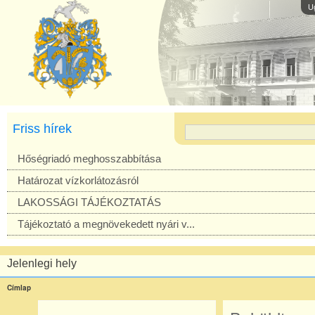
U
Friss hírek
Hőségriadó meghosszabbítása
Határozat vízkorlátozásról
LAKOSSÁGI TÁJÉKOZTATÁS
Tájékoztató a megnövekedett nyári v...
Jelenlegi hely
Címlap