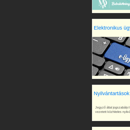
Elektronikus üg
Nyilvántartások
Jegyző által jogszabályi 
vezetett közhiteles nyil