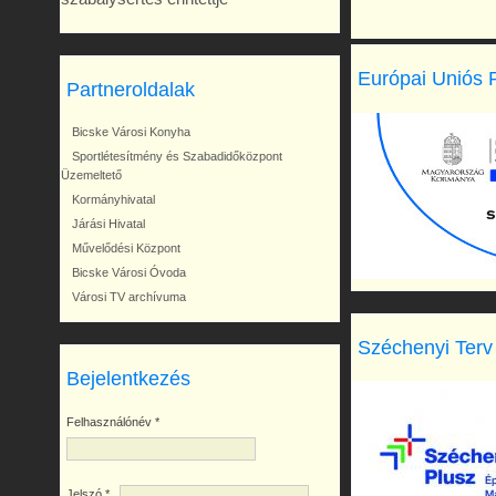
Európai Uniós 
Partneroldalak
Bicske Városi Konyha
Sportlétesítmény és Szabadidőközpont
Üzemeltető
Kormányhivatal
Járási Hivatal
Művelődési Központ
Bicske Városi Óvoda
Városi TV archívuma
Széchenyi Terv
Bejelentkezés
Felhasználónév
*
Jelszó
*