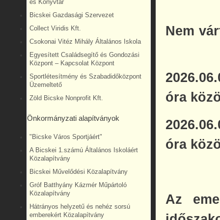
és Könyvtár
Bicskei Gazdasági Szervezet
Nem vár
Collect Viridis Kft.
Csokonai Vitéz Mihály Általános Iskola
Egyesített Családsegítő és Gondozási
Központ – Kapcsolat Központ
2026.06
Sportlétesítmény és Szabadidőközpont
Üzemeltető
óra közö
Zöld Bicske Nonprofit Kft.
Önkormányzati alapítványok
2026.06
"Bicske Város Sportjáért"
óra közö
A Bicskei 1.számú Általános Iskoláért
Közalapítvány
Bicskei Művelődési Közalapítvány
Gróf Batthyány Kázmér Műpártoló
Közalapítvány
Az eme
Hátrányos helyzetű és nehéz sorsú
emberekért Közalapítvány
időszako