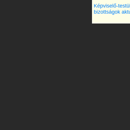
Képviselő-testü
bizottságok akt