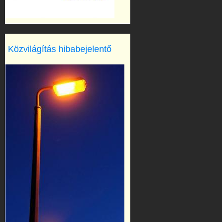
Közvilágítás hibabejelentő