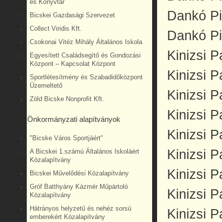
és Könyvtár
Dankó Pi
Bicskei Gazdasági Szervezet
Collect Viridis Kft.
Dankó Pi
Csokonai Vitéz Mihály Általános Iskola
Kinizsi P
Egyesített Családsegítő és Gondozási
Központ – Kapcsolat Központ
Kinizsi P
Sportlétesítmény és Szabadidőközpont
Üzemeltető
Kinizsi P
Zöld Bicske Nonprofit Kft.
Kinizsi P
Önkormányzati alapítványok
Kinizsi P
"Bicske Város Sportjáért"
Kinizsi P
A Bicskei 1.számú Általános Iskoláért
Közalapítvány
Kinizsi P
Bicskei Művelődési Közalapítvány
Gróf Batthyány Kázmér Műpártoló
Kinizsi P
Közalapítvány
Hátrányos helyzetű és nehéz sorsú
Kinizsi P
emberekért Közalapítvány