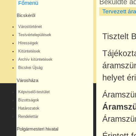
Beküldte
ad
Főmenü
Tervezett ár
Bicskéről
Várostörténet
Tisztelt 
Testvértelepülések
Hírességek
Tájékozt
Kitüntetések
Archív kitüntetések
áramszün
Bicskei Újság
helyet éri
Városháza
Képviselő-testület
Áramszün
Bizottságok
Áramszün
Határozatok
Rendelettár
Áramszün
Polgármesteri hivatal
Érintett 