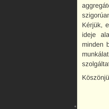
aggregát
szigorúan
Kérjük, 
ideje al
minden b
munkála
szolgálta
Köszönjü