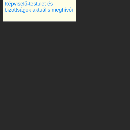
Képviselő-testület és
bizottságok aktuális meghívói