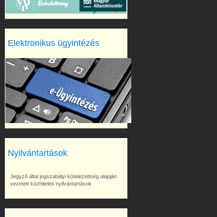
Elektronikus ügyintézés
Nyilvántartások
Jegyző által jogszabályi kötelezettség alapján
vezetett közhiteles nyilvántartások