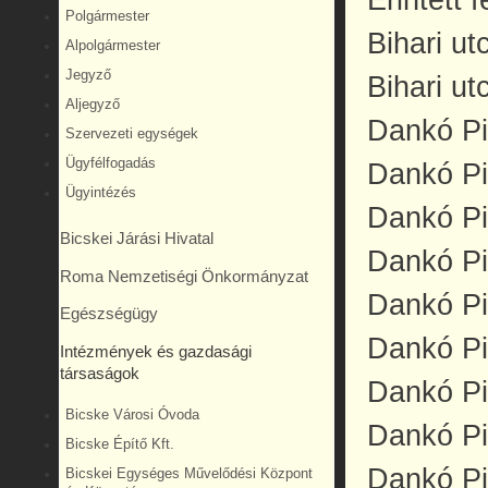
Polgármester
Bihari u
Alpolgármester
Jegyző
Bihari ut
Aljegyző
Dankó Pi
Szervezeti egységek
Ügyfélfogadás
Dankó Pi
Ügyintézés
Dankó Pi
Bicskei Járási Hivatal
Dankó Pi
Roma Nemzetiségi Önkormányzat
Dankó Pi
Egészségügy
Dankó Pi
Intézmények és gazdasági
társaságok
Dankó Pi
Bicske Városi Óvoda
Dankó Pi
Bicske Építő Kft.
Dankó Pi
Bicskei Egységes Művelődési Központ