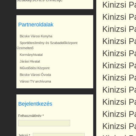
Kinizsi 
Kinizsi P
Partneroldalak
Kinizsi P
Bicske Városi Konyha
Kinizsi P
Sportlétesítmény és Szabadidőközpont
Üzemeltető
Kinizsi 
Kormányhivatal
Járási Hivatal
Kinizsi P
Művelődési Központ
Bicske Városi Óvoda
Kinizsi P
Városi TV archívuma
Kinizsi P
Kinizsi P
Bejelentkezés
Kinizsi P
Felhasználónév
*
Kinizsi P
Jelszó
*