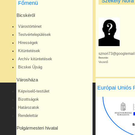
Székely Nóra
Főmenü
Bicskéről
Várostörténet
Testvértelepülések
Hírességek
Kitüntetések
sznori73@googlemail
Beosztás:
Archív kitüntetések
Vezető
Bicskei Újság
Városháza
Európai Uniós 
Képviselő-testület
Bizottságok
Határozatok
Rendelettár
Polgármesteri hivatal