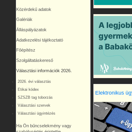
Közérdekű adatok
Galériák
Álláspályázatok
Adatkezelési tájékoztató
Főépítész
Szolgáltatáskereső
Választási információk 2026.
2026. évi választás
Etikai kódex
Elektronikus üg
SZSZB tag toborzás
Választási szervek
Választási ügyintézés
Ha Ön bűncselekmény vagy
szabálysértés érintettje