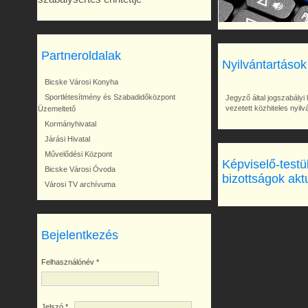
Partneroldalak
Nyilvántartások
Bicske Városi Konyha
Sportlétesítmény és Szabadidőközpont
Jegyző által jogszabályi 
vezetett közhiteles nyil
Üzemeltető
Kormányhivatal
Járási Hivatal
Művelődési Központ
Képviselő-testü
Bicske Városi Óvoda
bizottságok akt
Városi TV archívuma
Bejelentkezés
Felhasználónév
*
Jelszó
*