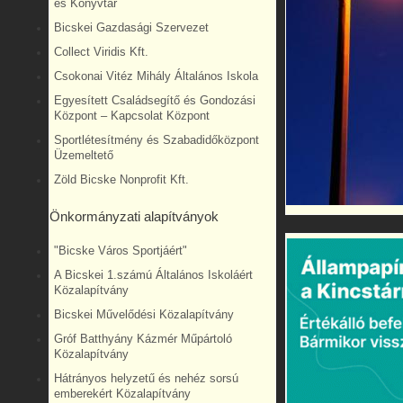
és Könyvtár
Bicskei Gazdasági Szervezet
Collect Viridis Kft.
Csokonai Vitéz Mihály Általános Iskola
Egyesített Családsegítő és Gondozási
Központ – Kapcsolat Központ
Sportlétesítmény és Szabadidőközpont
Üzemeltető
Zöld Bicske Nonprofit Kft.
Önkormányzati alapítványok
"Bicske Város Sportjáért"
A Bicskei 1.számú Általános Iskoláért
Közalapítvány
Bicskei Művelődési Közalapítvány
Gróf Batthyány Kázmér Műpártoló
Közalapítvány
Hátrányos helyzetű és nehéz sorsú
emberekért Közalapítvány