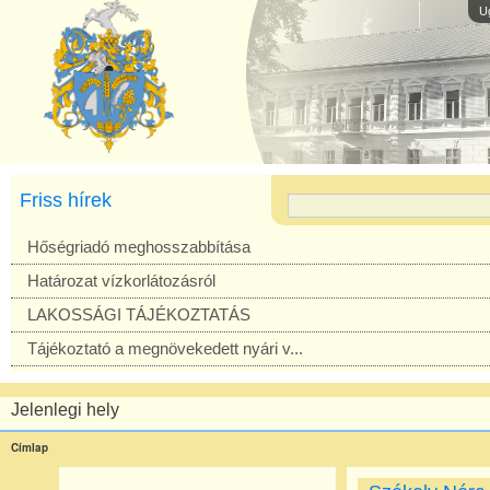
U
Friss hírek
Hőségriadó meghosszabbítása
Határozat vízkorlátozásról
LAKOSSÁGI TÁJÉKOZTATÁS
Tájékoztató a megnövekedett nyári v...
Jelenlegi hely
Címlap