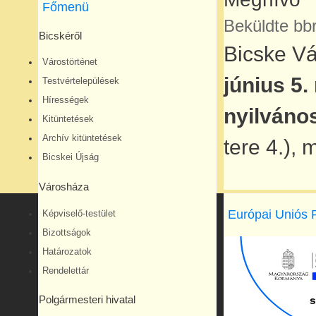
Főmenü
Beküldte
bb
Bicskéről
Bicske Vá
Várostörténet
június 5.
Testvértelepülések
Hírességek
nyilváno
Kitüntetések
Archív kitüntetések
tere 4.), 
Bicskei Újság
Városháza
Európai Uniós 
Képviselő-testület
Bizottságok
Határozatok
Rendelettár
Polgármesteri hivatal