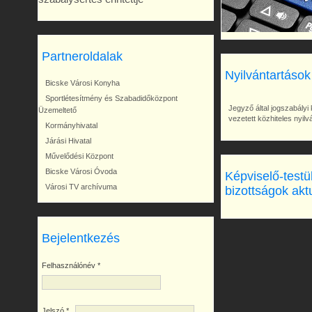
Partneroldalak
Nyilvántartások
Bicske Városi Konyha
Sportlétesítmény és Szabadidőközpont
Jegyző által jogszabályi 
Üzemeltető
vezetett közhiteles nyil
Kormányhivatal
Járási Hivatal
Művelődési Központ
Bicske Városi Óvoda
Képviselő-testü
Városi TV archívuma
bizottságok akt
Bejelentkezés
Felhasználónév
*
Jelszó
*