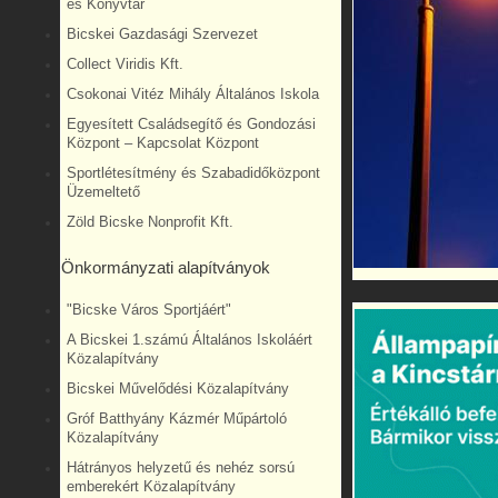
és Könyvtár
Bicskei Gazdasági Szervezet
Collect Viridis Kft.
Csokonai Vitéz Mihály Általános Iskola
Egyesített Családsegítő és Gondozási
Központ – Kapcsolat Központ
Sportlétesítmény és Szabadidőközpont
Üzemeltető
Zöld Bicske Nonprofit Kft.
Önkormányzati alapítványok
"Bicske Város Sportjáért"
A Bicskei 1.számú Általános Iskoláért
Közalapítvány
Bicskei Művelődési Közalapítvány
Gróf Batthyány Kázmér Műpártoló
Közalapítvány
Hátrányos helyzetű és nehéz sorsú
emberekért Közalapítvány