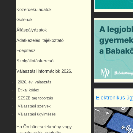
Közérdekű adatok
Galériák
Álláspályázatok
Adatkezelési tájékoztató
Főépítész
Szolgáltatáskereső
Választási információk 2026.
2026. évi választás
Etikai kódex
Elektronikus üg
SZSZB tag toborzás
Választási szervek
Választási ügyintézés
Ha Ön bűncselekmény vagy
szabálysértés érintettje