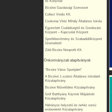
és Könyvtár
Bicskei Gazdasági Szervezet
Collect Viridis Kft.
Csokonai Vitéz Mihály Általános Iskola
Egyesített Családsegítő és Gondozási
Központ – Kapcsolat Központ
Sportlétesítmény és Szabadidőközpont
Üzemeltető
Zöld Bicske Nonprofit Kft.
Önkormányzati alapítványok
"Bicske Város Sportjáért"
A Bicskei 1.számú Általános Iskoláért
Közalapítvány
Bicskei Művelődési Közalapítvány
Gróf Batthyány Kázmér Műpártoló
Közalapítvány
Hátrányos helyzetű és nehéz sorsú
emberekért Közalapítvány