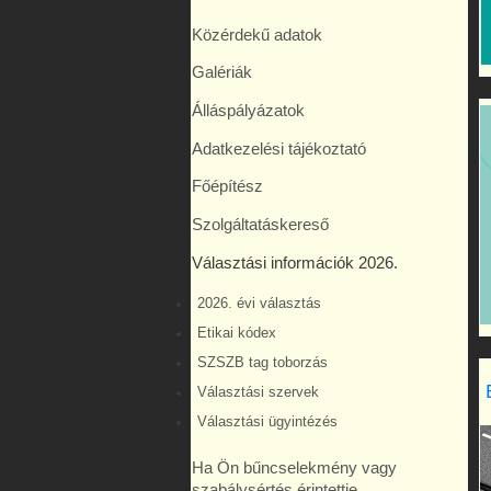
Közérdekű adatok
Galériák
Álláspályázatok
Adatkezelési tájékoztató
Főépítész
Szolgáltatáskereső
Választási információk 2026.
2026. évi választás
Etikai kódex
SZSZB tag toborzás
Választási szervek
Választási ügyintézés
Ha Ön bűncselekmény vagy
szabálysértés érintettje