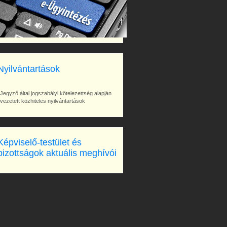
Nyilvántartások
Jegyző által jogszabályi kötelezettség alapján
vezetett közhiteles nyilvántartások
Képviselő-testület és
bizottságok aktuális meghívói