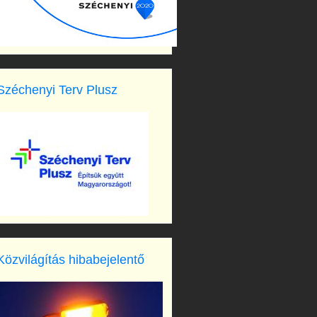
Széchenyi Terv Plusz
Közvilágítás hibabejelentő