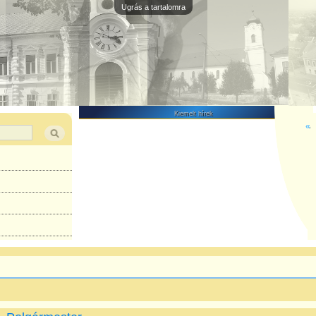
Ugrás a tartalomra
Kiemelt hírek
«