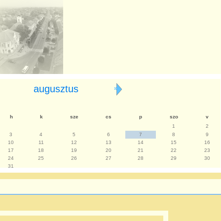
augusztus
»
h
k
sze
cs
p
szo
v
1
2
3
4
5
6
7
8
9
10
11
12
13
14
15
16
17
18
19
20
21
22
23
24
25
26
27
28
29
30
31