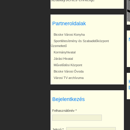
Partneroldalak
Bicske Városi Konyha
Sportlétesítmény és Szabadidőközpont
Üzemeltető
Kormányhivatal
Járási Hivatal
Művelődési Központ
Bicske Városi Óvoda
Városi TV archívuma
Bejelentkezés
Felhasználónév
*
Jelszó
*