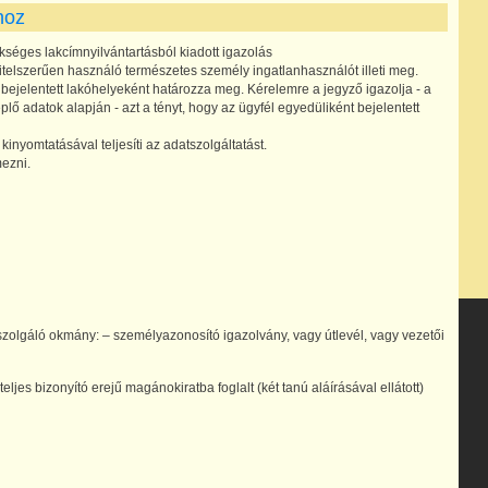
hoz
séges lakcímnyilvántartásból kiadott igazolás
vitelszerűen használó természetes személy ingatlanhasználót illeti meg.
 bejelentett lakóhelyeként határozza meg. Kérelemre a jegyző igazolja - a
ő adatok alapján - azt a tényt, hogy az ügyfél egyedüliként bejelentett
inyomtatásával teljesíti az adatszolgáltatást.
mezni.
olgáló okmány: – személyazonosító igazolvány, vagy útlevél, vagy vezetői
es bizonyító erejű magánokiratba foglalt (két tanú aláírásával ellátott)