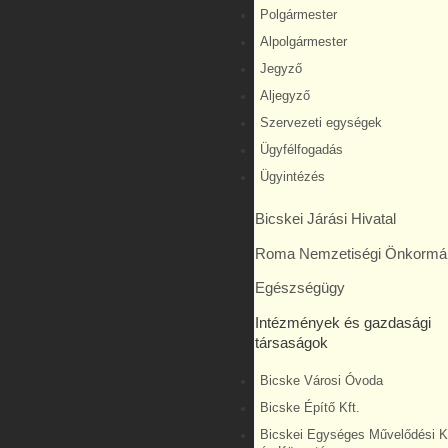
Polgármester
Alpolgármester
Jegyző
Aljegyző
Szervezeti egységek
Ügyfélfogadás
Ügyintézés
Bicskei Járási Hivatal
Roma Nemzetiségi Önkormá
Egészségügy
Intézmények és gazdasági
társaságok
Bicske Városi Óvoda
Bicske Építő Kft.
Bicskei Egységes Művelődési 