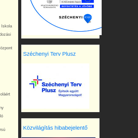
 Iskola
dozási
központ
Széchenyi Terv Plusz
oláért
ny
ló
Közvilágítás hibabejelentő
rsú