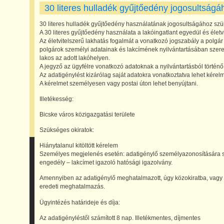
30 literes hulladék gyűjtőedény jogosultságá
30 literes hulladék gyűjtőedény használatának jogosultságához szük
A 30 literes gyűjtőedény használata a lakóingatlant egyedül és élet
Az életvitelszerű lakhatás fogalmát a vonatkozó jogszabály a polgár
polgárok személyi adatainak és lakcímének nyilvántartásában szerepl
lakos az adott lakóhelyen.
A jegyző az ügyfélre vonatkozó adatoknak a nyilvántartásból történő k
Az adatigénylést kizárólag saját adatokra vonatkoztatva lehet kérel
A kérelmet személyesen vagy postai úton lehet benyújtani.
Illetékesség:
Bicske város közigazgatási területe
Szükséges okiratok:
Hiánytalanul kitöltött kérelem
Személyes megjelenés esetén: adatigénylő személyazonosítására sz
engedély – lakcímet igazoló hatósági igazolvány.
Amennyiben az adatigénylő meghatalmazott, úgy közokiratba, vagy telj
eredeti meghatalmazás.
Ügyintézés határideje és díja:
Az adatigényléstől számított 8 nap. Illetékmentes, díjmentes