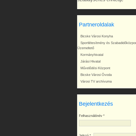
Partneroldalak
Bicske Városi Konyha
Sportlétesítmény és Szabadidőközpo
Üzemeltető
Kormányhivatal
Járási Hivatal
Művelődési Központ
Bicske Városi Óvoda
Városi TV archívuma
Bejelentkezés
Felhasználónév
*
Jelszó
*