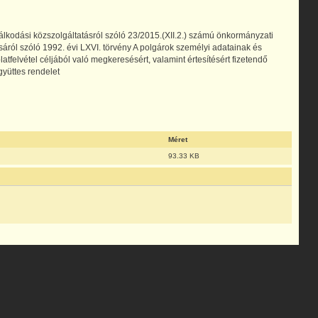
kodási közszolgáltatásról szóló 23/2015.(XII.2.) számú önkormányzati
sáról szóló 1992. évi LXVI. törvény A polgárok személyi adatainak és
latfelvétel céljából való megkeresésért, valamint értesítésért fizetendő
gyüttes rendelet
Méret
93.33 KB