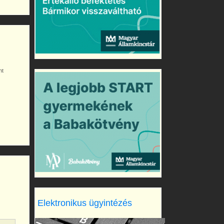
nt
Elektronikus ügyintézés