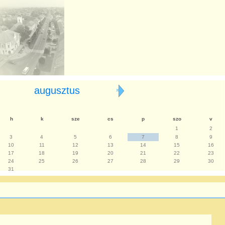
augusztus
»
h
k
sze
cs
p
szo
v
1
2
3
4
5
6
7
8
9
10
11
12
13
14
15
16
17
18
19
20
21
22
23
24
25
26
27
28
29
30
31