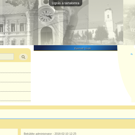
Ugrás a tartalomra
Kiemelt hírek
«
Beküldte
administrator
- 2016-02-10 12:25