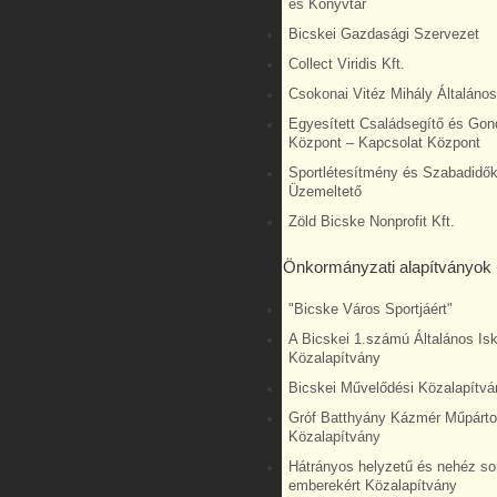
és Könyvtár
Bicskei Gazdasági Szervezet
Collect Viridis Kft.
Csokonai Vitéz Mihály Általános
Egyesített Családsegítő és Gon
Központ – Kapcsolat Központ
Sportlétesítmény és Szabadidő
Üzemeltető
Zöld Bicske Nonprofit Kft.
Önkormányzati alapítványok
"Bicske Város Sportjáért"
A Bicskei 1.számú Általános Isk
Közalapítvány
Bicskei Művelődési Közalapítvá
Gróf Batthyány Kázmér Műpárto
Közalapítvány
Hátrányos helyzetű és nehéz so
emberekért Közalapítvány