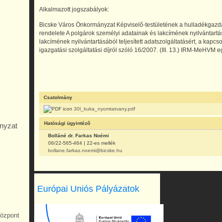
Alkalmazott jogszabályok:
Bicske Város Önkormányzat Képviselő-testületének a hulladékgazdál
rendelete A polgárok személyi adatainak és lakcímének nyilvántartá
lakcímének nyilvántartásából teljesített adatszolgáltatásért, a kapcso
igazgatási szolgáltatási díjról szóló 16/2007. (III. 13.) IRM-MeHVM e
Csatolmány
30l_kuka_nyomtatvany.pdf
Hatósági ügyintéző
nyzat
Bolláné dr. Farkas Noémi
06/22-565-464 | 22-es mellék
bollane.farkas.noemi@bicske.hu
Európai Uniós Pályázatok
Központ