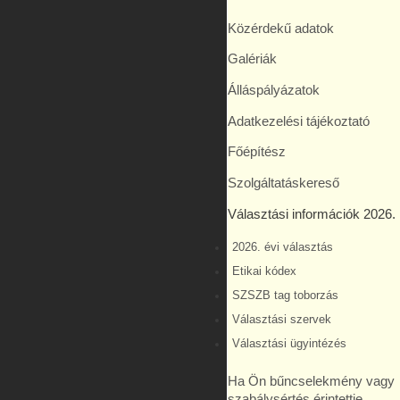
Közérdekű adatok
Galériák
Álláspályázatok
Adatkezelési tájékoztató
Főépítész
Szolgáltatáskereső
Választási információk 2026.
2026. évi választás
Etikai kódex
SZSZB tag toborzás
Választási szervek
Választási ügyintézés
Ha Ön bűncselekmény vagy
szabálysértés érintettje