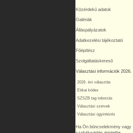
Közérdekű adatok
Galériák
Álláspályázatok
Adatkezelési tájékoztató
Főépítész
Szolgáltatáskereső
Választási információk 2026.
2026. évi választás
Etikai kódex
SZSZB tag toborzás
Választási szervek
Választási ügyintézés
Ha Ön bűncselekmény vagy
szabálysértés érintettje