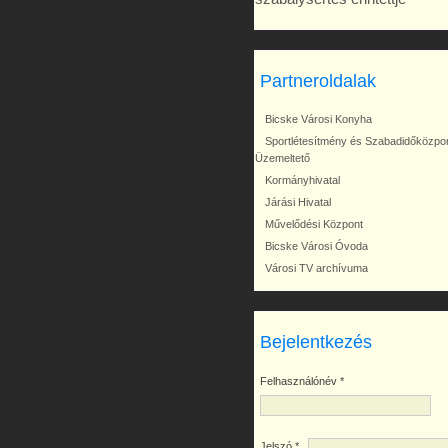
Partneroldalak
Bicske Városi Konyha
Sportlétesítmény és Szabadidőközpo
Üzemeltető
Kormányhivatal
Járási Hivatal
Művelődési Központ
Bicske Városi Óvoda
Városi TV archívuma
Bejelentkezés
Felhasználónév
*
Jelszó
*