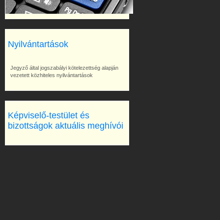
Nyilvántartások
Jegyző által jogszabályi kötelezettség alapján
vezetett közhiteles nyilvántartások
Képviselő-testület és
bizottságok aktuális meghívói