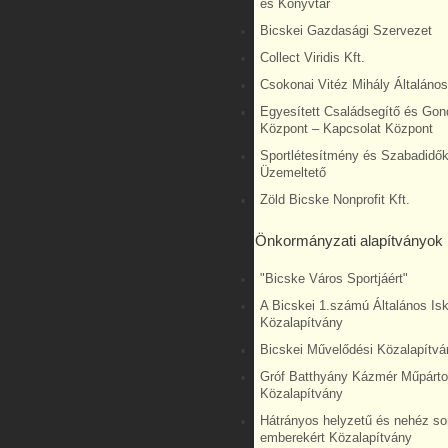
és Könyvtár
Bicskei Gazdasági Szervezet
Collect Viridis Kft.
Csokonai Vitéz Mihály Általános
Egyesített Családsegítő és Gon
Központ – Kapcsolat Központ
Sportlétesítmény és Szabadidő
Üzemeltető
Zöld Bicske Nonprofit Kft.
Önkormányzati alapítványok
"Bicske Város Sportjáért"
A Bicskei 1.számú Általános Isk
Közalapítvány
Bicskei Művelődési Közalapítvá
Gróf Batthyány Kázmér Műpárto
Közalapítvány
Hátrányos helyzetű és nehéz so
emberekért Közalapítvány