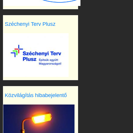
Széchenyi Terv Plusz
Közvilágítás hibabejelentő