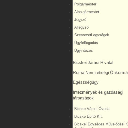
Polgármester
Alpolgármester
Jegyző
Aljegyző
Szervezeti egységek
Ügyfélfogadás
Ügyintézés
Bicskei Járási Hivatal
Roma Nemzetiségi Önkormá
Egészségügy
Intézmények és gazdasági
társaságok
Bicske Városi Óvoda
Bicske Építő Kft.
Bicskei Egységes Művelődési 