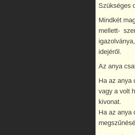
Szükséges o
Mindkét mag
mellett- sze
igazolványa,
idejéről.
Az anya csal
Ha az anya c
vagy a volt 
kivonat.
Ha az anya c
megszűnésén