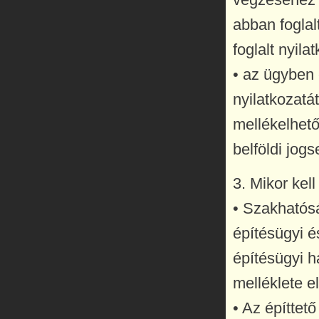
abban foglal
foglalt nyila
• az ügyben 
nyilatkozatá
mellékelhető
belföldi jog
3. Mikor kel
• Szakhatósá
építésügyi é
építésügyi h
melléklete el
• Az építtet