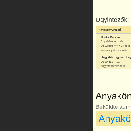
Ügyintézők:
Anyakönyvvezető
Csóka Mariann
Anyakönyvvezető
06-22-565-464 / 23-as m
anyakonyv@bicske.hu
Hagyatéki ügyben, kér
06-20-491-4401
hagyatek@bicske.hu
Anyaköny
Beküldte
admi
Anyakön