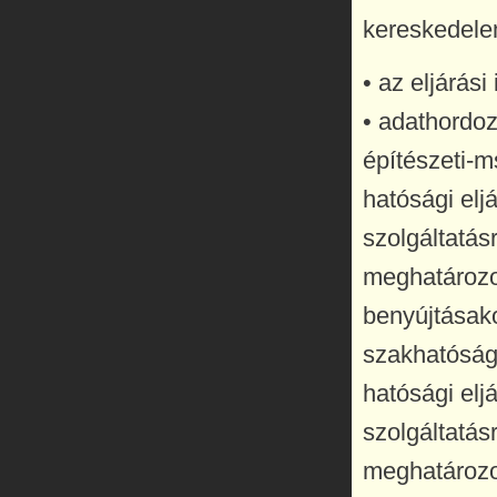
kereskedelem
• az eljárási
• adathordoz
építészeti-ms
hatósági elj
szolgáltatás
meghatározot
benyújtásako
szakhatóság
hatósági elj
szolgáltatás
meghatározot