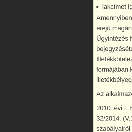
lakcímet i
Amennyiben a
erejű magáno
Ügyintézés 
bejegyzésétő
Illetékkötele
formájában k
illetékbélyeg
Az alkalmazo
2010. évi I. 
32/2014. (V.
szabályairól