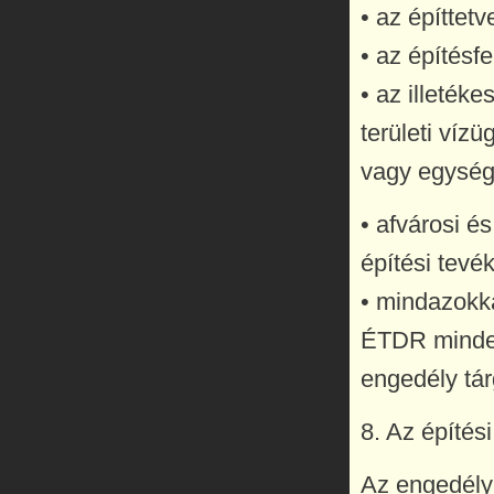
• az építtet
• az építésf
• az illeték
területi víz
vagy egység
• afvárosi é
építési tevé
• mindazokka
ÉTDR mindenk
engedély tár
8. Az építés
Az engedély 