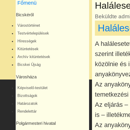
Főmenü
Haláles
Bicskéről
Beküldte
admi
Halále
Várostörténet
Testvértelepülések
Hírességek
A halálesete
Kitüntetések
szerint ille
Archív kitüntetések
közölnie és 
Bicskei Újság
anyakönyve
Városháza
Az anyaköny
Képviselő-testület
temetkezési
Bizottságok
Az eljárás – 
Határozatok
Rendelettár
is – illetékm
Polgármesteri hivatal
Az anyaköny