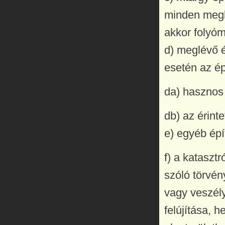
minden megke
akkor folyóm
d) meglévő é
esetén az ép
da) hasznos 
db) az érint
e) egyéb épí
f) a kataszt
szóló törvén
vagy veszély
felújítása, 