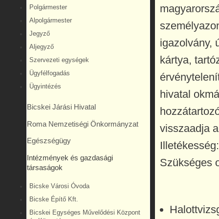
magyarország
Polgármester
Alpolgármester
személyazon
Jegyző
igazolvány, ú
Aljegyző
kártya, tart
Szervezeti egységek
Ügyfélfogadás
érvénytelenít
Ügyintézés
hivatal okm
Bicskei Járási Hivatal
hozzátartoz
Roma Nemzetiségi Önkormányzat
visszaadja a
Egészségügy
Illetékesség
Intézmények és gazdasági
Szükséges o
társaságok
Bicske Városi Óvoda
Bicske Építő Kft.
Halottvizs
Bicskei Egységes Művelődési Központ