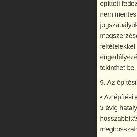
építteti fed
nem mentesí
jogszabályok
megszerzésé
feltételekkel
engedélyezé
tekinthet be.
9. Az építé
• Az építési
3 évig hatál
hosszabbítás
meghosszabbí