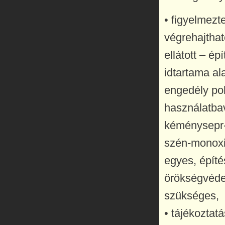
• figyelmezt
végrehajthat
ellátott – é
idtartama al
engedély pol
használatbav
kéménysepr-
szén-monoxi
egyes, építé
örökségvéde
szükséges,
• tájékoztat