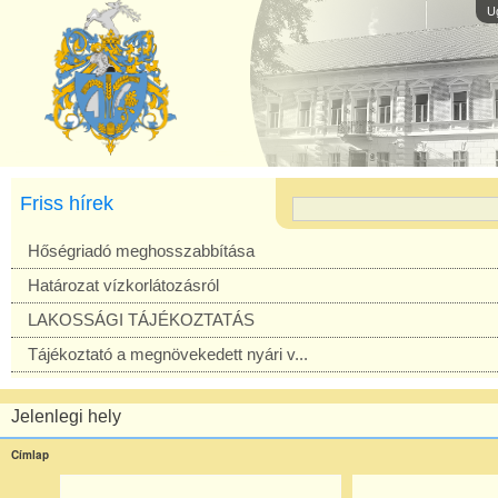
U
Friss hírek
Hőségriadó meghosszabbítása
Határozat vízkorlátozásról
LAKOSSÁGI TÁJÉKOZTATÁS
Tájékoztató a megnövekedett nyári v...
Jelenlegi hely
Címlap