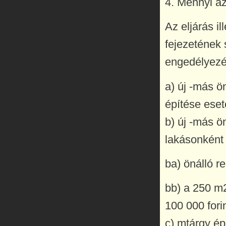
4. Mennyi az
Az eljárás il
fejezetének s
engedélyezési
a) új -más ö
építése eset
b) új -más ö
lakásonként 
ba) önálló r
bb) a 250 m2
100 000 forin
c) mtárgy ép