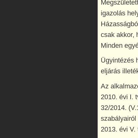
Megszületet
igazolás hel
Házasságból 
csak akkor, 
Minden egyéb
Ügyintézés h
eljárás ille
Az alkalmazo
2010. évi I. 
32/2014. (V.
szabályairól
2013. évi V.