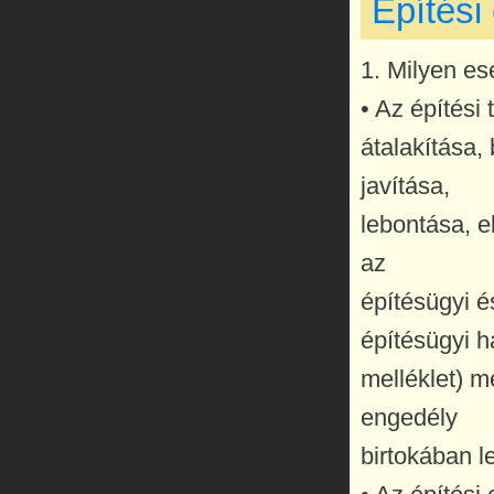
Építési
1. Milyen ese
• Az építési
átalakítása, 
javítása,
lebontása, e
az
építésügyi é
építésügyi h
melléklet) m
engedély
birtokában l