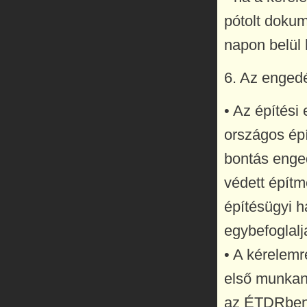
pótolt dokum
napon belül
6. Az enged
• Az építési
országos ép
bontás enge
védett építm
építésügyi h
egybefoglalj
• A kérelemr
első munkana
az ÉTDRben 