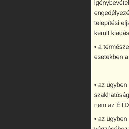
igénybevéte
engedélyezés
telepítési el
került kiadás
• a természe
esetekben a
• az ügyben 
szakhatóság 
nem az ÉTDR
• az ügyben 
végzéséhez t