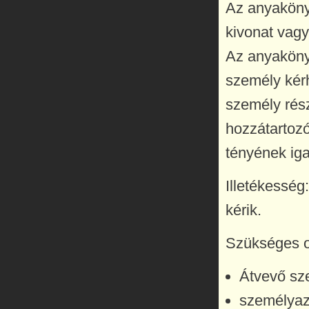
Az anyakönyv
kivonat vagy
Az anyakönyv
személy kérh
személy rész
hozzátartozó
tényének ig
Illetékesség
kérik.
Szükséges o
Átvevő sz
személyaz