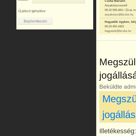
Csóka Mariann
Anyakönyvvezető
06-22-565-464 / 23-as m
Új jelszó igénylése
anyakonyv@bicske.hu
Hagyatéki ügyben, kér
06-20-491-4401
hagyatek@bicske.hu
Megszüle
jogállás
Beküldte
admi
Megszül
jogállá
Illetékessé