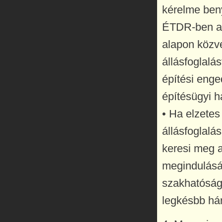
kérelme beny
ÉTDR-ben a 
alapon közve
állásfoglalá
építési enge
építésügyi h
• Ha elzetes
állásfoglalá
keresi meg a
megindulását
szakhatósági
legkésbb há