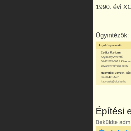
1990. évi XCI
Ügyintézők:
Anyakönyvvezető
Csóka Mariann
Anyakönyvvezető
06-22-565-464 / 23-as m
anyakonyv@bicske.hu
Hagyatéki ügyben, kér
06-20-491-4401
hagyatek@bicske.hu
Építési 
Beküldte
admi