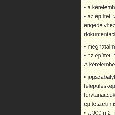
• a kérelemh
• az építtet
engedélyhez 
dokumentáció
• meghatalm
• az építtet. 
A kérelemhez
• jogszabály
településkép
tervtanácsok
építészeti-m
• a 300 m2-n