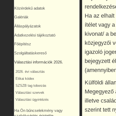
rendelkezésé
Közérdekű adatok
Ha az elhalt 
Galériák
ítélet vagy
Álláspályázatok
kivonat/ a b
Adatkezelési tájékoztató
közjegyzői v
Főépítész
igazoló joge
Szolgáltatáskereső
bejegyzett é
Választási információk 2026.
(amennyiben 
2026. évi választás
Etikai kódex
Külföldi áll
SZSZB tag toborzás
Megegyező a 
Választási szervek
illetve csalá
Választási ügyintézés
szerint tett 
Ha Ön bűncselekmény vagy
szabálysértés érintettje