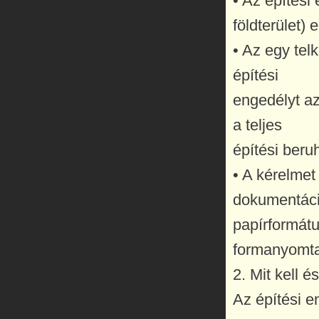
• Az építési
földterület)
• Az egy te
építési
engedélyt a
a teljes
építési beru
• A kérelmet
dokumentáció
papírformát
formanyomta
2. Mit kell 
Az építési e