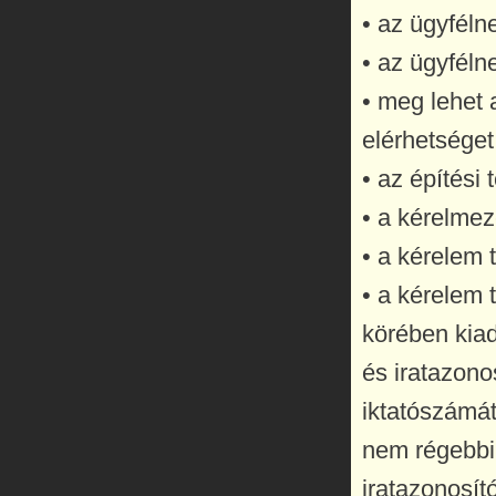
• az ügyféln
• az ügyféln
• meg lehet 
elérhetséget
• az építési 
• a kérelmeze
• a kérelem 
• a kérelem 
körében kia
és iratazono
iktatószámát
nem régebbi
iratazonosító