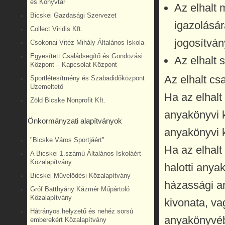
és Könyvtár
Az elhalt
Bicskei Gazdasági Szervezet
igazolásár
Collect Viridis Kft.
jogosítván
Csokonai Vitéz Mihály Általános Iskola
Egyesített Családsegítő és Gondozási
Az elhalt 
Központ – Kapcsolat Központ
Az elhalt csa
Sportlétesítmény és Szabadidőközpont
Üzemeltető
Ha az elhalt
Zöld Bicske Nonprofit Kft.
anyakönyvi k
Önkormányzati alapítványok
anyakönyvi k
"Bicske Város Sportjáért"
Ha az elhalt
A Bicskei 1.számú Általános Iskoláért
Közalapítvány
halotti anya
Bicskei Művelődési Közalapítvány
házassági an
Gróf Batthyány Kázmér Műpártoló
Közalapítvány
kivonata, va
Hátrányos helyzetű és nehéz sorsú
anyakönyvébő
emberekért Közalapítvány