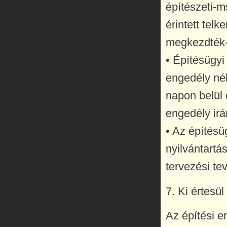
építészeti-m
érintett tel
megkezdték-e
• Építésügyi
engedély nél
napon belül 
engedély irán
• Az építésü
nyilvántartá
tervezési te
7. Ki értesü
Az építési e