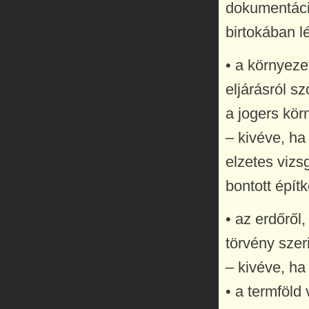
dokumentáció
birtokában l
• a környeze
eljárásról s
a jogers kö
– kivéve, ha 
elzetes vizs
bontott épít
• az erdőről
törvény szer
– kivéve, ha
• a termföld