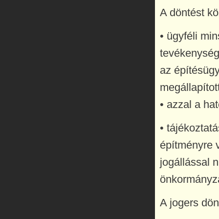
A döntést köz
• ügyféli mi
tevékenységg
az építésügy
megállapított
• azzal a ha
• tájékoztatá
építményre v
jogállással 
önkormányza
A jogers dönt