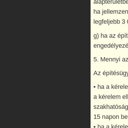
alapterületb
ha jellemzen
legfeljebb 3 
g) ha az épí
engedélyezés
5. Mennyi az
Az építésügy
• ha a kérel
a kérelem e
szakhatósági
15 napon be
• ha a kérel