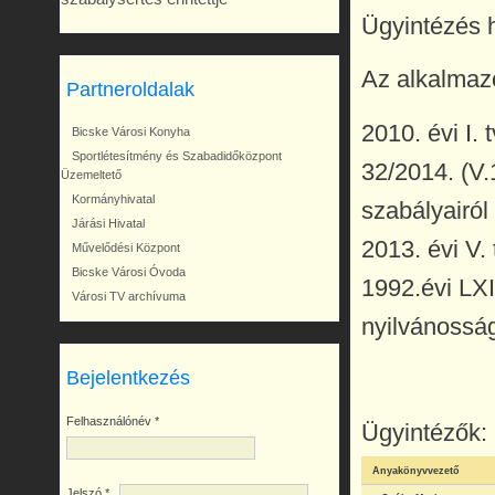
Ügyintézés h
Az alkalmazo
Partneroldalak
2010. évi I. 
Bicske Városi Konyha
Sportlétesítmény és Szabadidőközpont
32/2014. (V.
Üzemeltető
Kormányhivatal
szabályairól
Járási Hivatal
2013. évi V.
Művelődési Központ
Bicske Városi Óvoda
1992.évi LXI
Városi TV archívuma
nyilvánossá
Bejelentkezés
Felhasználónév
*
Ügyintézők:
Anyakönyvvezető
Jelszó
*