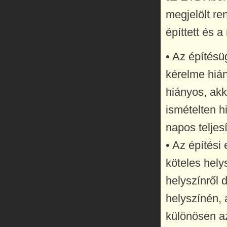
megjelölt re
építtett és a
• Az építésüg
kérelme hián
hiányos, akk
ismételten h
napos teljes
• Az építési
köteles hely
helyszínről 
helyszínén, 
különösen az