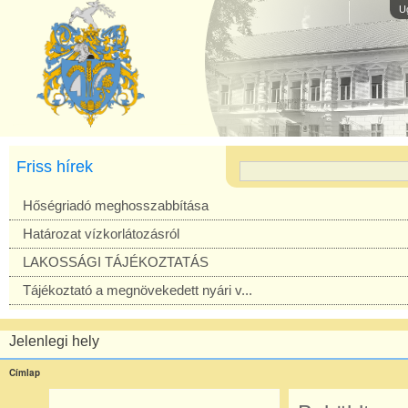
U
Friss hírek
Hőségriadó meghosszabbítása
Határozat vízkorlátozásról
LAKOSSÁGI TÁJÉKOZTATÁS
Tájékoztató a megnövekedett nyári v...
Jelenlegi hely
Címlap