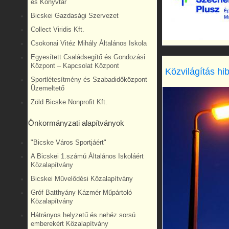
és Könyvtár
Bicskei Gazdasági Szervezet
Collect Viridis Kft.
Csokonai Vitéz Mihály Általános Iskola
Egyesített Családsegítő és Gondozási
Központ – Kapcsolat Központ
Közvilágítás hi
Sportlétesítmény és Szabadidőközpont
Üzemeltető
Zöld Bicske Nonprofit Kft.
Önkormányzati alapítványok
"Bicske Város Sportjáért"
A Bicskei 1.számú Általános Iskoláért
Közalapítvány
Bicskei Művelődési Közalapítvány
Gróf Batthyány Kázmér Műpártoló
Közalapítvány
Hátrányos helyzetű és nehéz sorsú
emberekért Közalapítvány