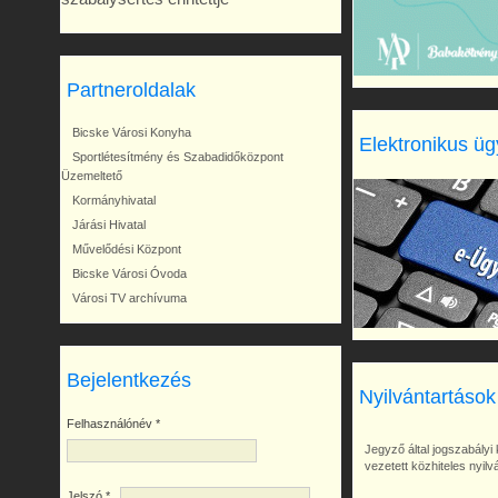
Partneroldalak
Bicske Városi Konyha
Elektronikus üg
Sportlétesítmény és Szabadidőközpont
Üzemeltető
Kormányhivatal
Járási Hivatal
Művelődési Központ
Bicske Városi Óvoda
Városi TV archívuma
Bejelentkezés
Nyilvántartások
Felhasználónév
*
Jegyző által jogszabályi 
vezetett közhiteles nyil
Jelszó
*