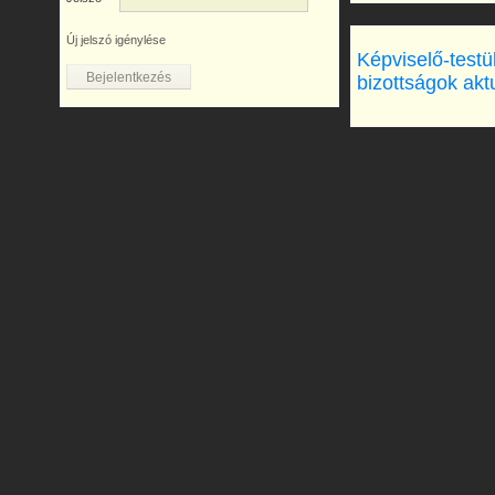
Új jelszó igénylése
Képviselő-testü
bizottságok akt