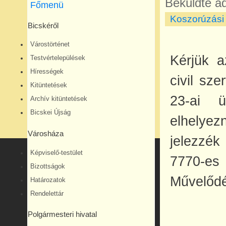
Beküldte
ad
Főmenü
Koszorúzási 
Bicskéről
Várostörténet
Kérjük a
Testvértelepülések
Hírességek
civil sz
Kitüntetések
23-ai ü
Archív kitüntetések
Bicskei Újság
elhely
Városháza
jelezzék
Képviselő-testület
7770-e
Bizottságok
Művelődé
Határozatok
Rendelettár
Polgármesteri hivatal