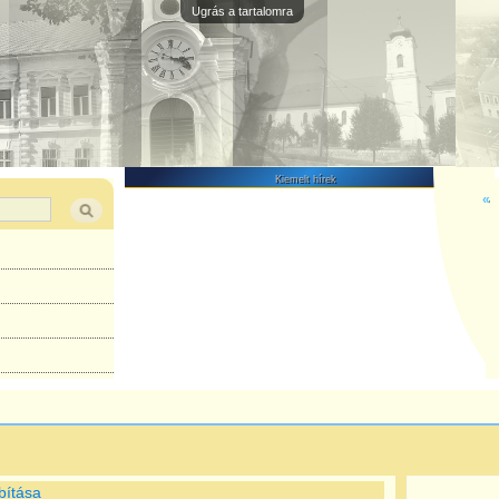
Ugrás a tartalomra
Kiemelt hírek
«
bítása