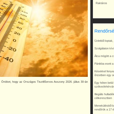
Raktáros
Rendőrsé
Üzletből loptak
Szolgálaton kívü
Álca mögött a c
Pánikba esett a
Késekkel fenyeg
őrizetben egy or
uk Önöket, hogy az Országos Tisztifőorvos Asszony 2026. július 30-án
Egy héten belül
székesfehérvár
Illegális hullad
célkeresztben
Menekülésből bal
rendőrök a 17 