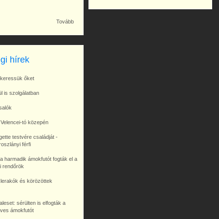
Tovább
gi hírek
, keressük őket
l is szolgálatban
salók
 Velencei-tó közepén
ette testvére családját -
oszlányi férfi
 a harmadik ámokfutót fogták el a
i rendőrök
éklerakók és körözöttek
eset: sérülten is elfogták a
éves ámokfutót