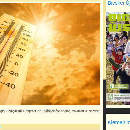
Bicskei Ú
i Szolgáltató Nonprofit Zrt. előrejelzési adatait, valamint a Nemzeti
Kiemelt i
l