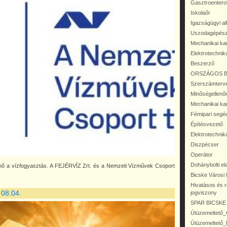
Gasztroentero
Iskolaőr
Igazságügyi al
Uszodagépész
Mechanikai ka
Elektrotechnik
Beszerző
ORSZÁGOS BV.
Szerszámterv
Minőségellenő
Mechanikai ka
Fémipari seg
Építésvezető
Elektrotechnik
Diszpécser
Operátor
Dohánybolti el
nő a vízfogyasztás. A FEJÉRVÍZ Zrt. és a Nemzeti Vízművek Csoport
Bicske Városi
Hivatásos és r
 08.04.
jogviszony
SPAR BICSKE t
Útüzemeltető
Útüzemeltető_