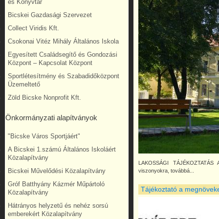
és Könyvtár
Bicskei Gazdasági Szervezet
Collect Viridis Kft.
Csokonai Vitéz Mihály Általános Iskola
Egyesített Családsegítő és Gondozási
Központ – Kapcsolat Központ
Sportlétesítmény és Szabadidőközpont
Üzemeltető
Zöld Bicske Nonprofit Kft.
Önkormányzati alapítványok
"Bicske Város Sportjáért"
A Bicskei 1.számú Általános Iskoláért
Közalapítvány
LAKOSSÁGI TÁJÉKOZTATÁS A Bics
Bicskei Művelődési Közalapítvány
viszonyokra, továbbá...
Gróf Batthyány Kázmér Műpártoló
Tájékoztató a megnöveked
Közalapítvány
Hátrányos helyzetű és nehéz sorsú
emberekért Közalapítvány