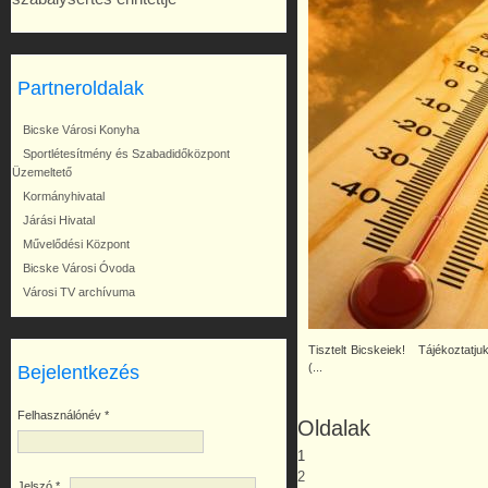
Partneroldalak
Bicske Városi Konyha
Sportlétesítmény és Szabadidőközpont
Üzemeltető
Kormányhivatal
Járási Hivatal
Művelődési Központ
Bicske Városi Óvoda
Városi TV archívuma
Tisztelt Bicskeiek! Tájékoztatj
(...
Bejelentkezés
Felhasználónév
*
Oldalak
1
2
Jelszó
*