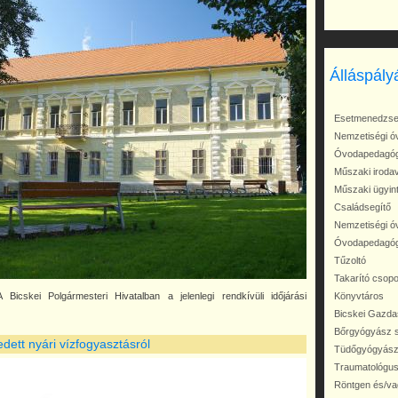
Álláspály
Esetmenedzse
Nemzetiségi 
Óvodapedagó
Műszaki iroda
Műszaki ügyin
Családsegítő
Nemzetiségi 
Óvodapedagó
Tűzoltó
Takarító csop
Könyvtáros
kei Polgármesteri Hivatalban a jelenlegi rendkívüli időjárási
Bicskei Gazda
Bőrgyógyász 
ett nyári vízfogyasztásról
Tüdőgyógyász
Traumatológu
Röntgen és/v