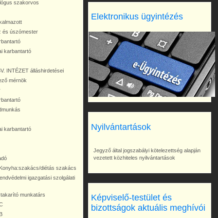
lógus szakorvos
Elektronikus ügyintézés
kalmazott
 és úszómester
rbantartó
ai karbantartó
 INTÉZET álláshirdetései
ező mérnök
r
rbantartó
édmunkás
Nyilvántartások
ai karbantartó
Jegyző által jogszabályi kötelezettség alapján
vezetett közhiteles nyilvántartások
adó
 Konyha:szakács/diétás szakács
endvédelmi igazgatási szolgálati
akarító munkatárs
Képviselő-testület és
_C
bizottságok aktuális meghívói
B