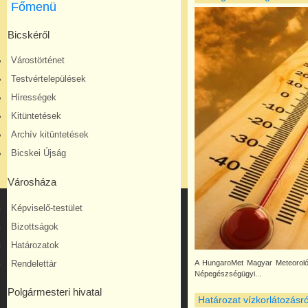
Főmenü
Bicskéről
Várostörténet
Testvértelepülések
Hírességek
Kitüntetések
Archív kitüntetések
Bicskei Újság
Városháza
Képviselő-testület
Bizottságok
Határozatok
A HungaroMet Magyar Meteorológia
Rendelettár
Népegészségügyi...
Polgármesteri hivatal
Határozat vízkorlátozásró