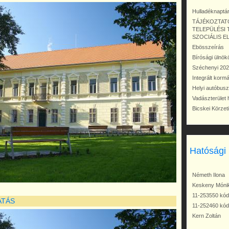
Hulladéknaptá
TÁJÉKOZTAT
TELEPÜLÉSI
SZOCIÁLIS 
Ebösszeírás
Bírósági ülnök
Széchenyi 202
Integrált korm
Helyi autóbus
Vadászterület 
Bicskei Körzet
Hatósági
Németh Ilona
Keskeny Móni
11-253550 kód
ATÁS
11-252460 kód
Kern Zoltán