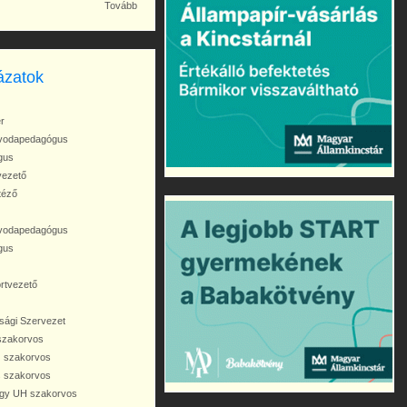
Tovább
ázatok
r
óvodapedagógus
gus
vezető
téző
óvodapedagógus
gus
ortvezető
sági Szervezet
szakorvos
 szakorvos
s szakorvos
agy UH szakorvos