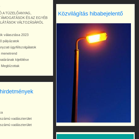
r
Közvilágítás hibabejelentő
Ó A TÜZELŐANYAG,
 TÁMOGATÁSOK ÉS AZ EGYÉB
ELLÁTÁSOK VÁLTOZÁSÁRÓL
ök választása 2023
0 pályázatok
ányzati ügyfélszolgálatok
z menetrend
határának kijelölése
i Megbízottak
 hirdetmények
ka
számú vadászterület
számú vadászterület