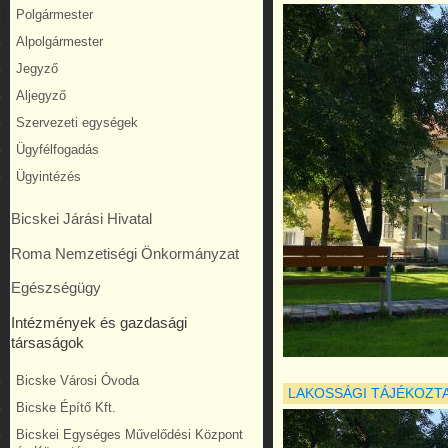
Polgármester
Alpolgármester
Jegyző
Aljegyző
Szervezeti egységek
Ügyfélfogadás
Ügyintézés
Bicskei Járási Hivatal
Roma Nemzetiségi Önkormányzat
Egészségügy
Intézmények és gazdasági
társaságok
Bicske Városi Óvoda
LAKOSSÁGI TÁJÉKOZT
Bicske Építő Kft.
Bicskei Egységes Művelődési Központ