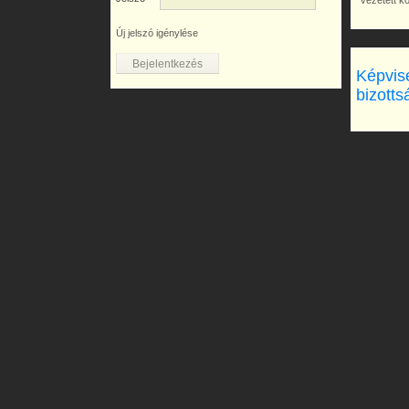
vezetett k
Új jelszó igénylése
Képvise
bizotts