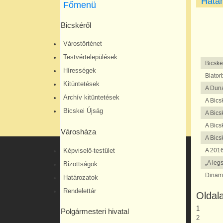
Határ
Főmenü
Bicskéről
Várostörténet
Testvértelepülések
Bicske
Hírességek
Biator
Kitüntetések
A Duna
Archív kitüntetések
A Bics
Bicskei Újság
A Bics
A Bics
Városháza
A Bics
A 2016
Képviselő-testület
„A leg
Bizottságok
Dinam
Határozatok
Rendelettár
Oldal
1
Polgármesteri hivatal
2