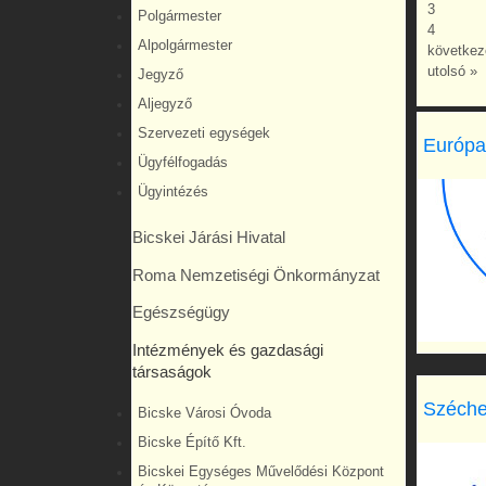
3
Polgármester
4
Alpolgármester
következ
utolsó »
Jegyző
Aljegyző
Szervezeti egységek
Európa
Ügyfélfogadás
Ügyintézés
Bicskei Járási Hivatal
Roma Nemzetiségi Önkormányzat
Egészségügy
Intézmények és gazdasági
társaságok
Széche
Bicske Városi Óvoda
Bicske Építő Kft.
Bicskei Egységes Művelődési Központ