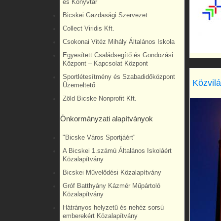
és Könyvtár
Bicskei Gazdasági Szervezet
Collect Viridis Kft.
Csokonai Vitéz Mihály Általános Iskola
Egyesített Családsegítő és Gondozási
Központ – Kapcsolat Központ
Sportlétesítmény és Szabadidőközpont
Közvilá
Üzemeltető
Zöld Bicske Nonprofit Kft.
Önkormányzati alapítványok
"Bicske Város Sportjáért"
A Bicskei 1.számú Általános Iskoláért
Közalapítvány
Bicskei Művelődési Közalapítvány
Gróf Batthyány Kázmér Műpártoló
Közalapítvány
Hátrányos helyzetű és nehéz sorsú
emberekért Közalapítvány