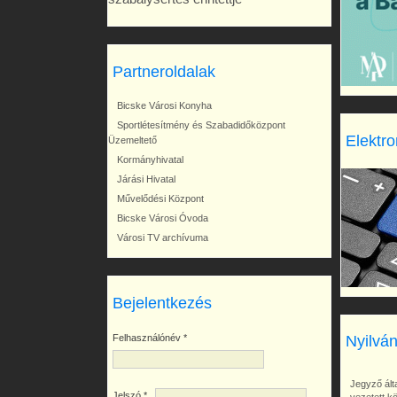
Partneroldalak
Bicske Városi Konyha
Sportlétesítmény és Szabadidőközpont
Elektro
Üzemeltető
Kormányhivatal
Járási Hivatal
Művelődési Központ
Bicske Városi Óvoda
Városi TV archívuma
Bejelentkezés
Felhasználónév
*
Nyilván
Jegyző álta
Jelszó
*