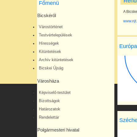
Rende
Főmenü
A Bicsk
Bicskéről
www.njt
Várostörténet
Testvértelepülések
Hírességek
Európa
Kitüntetések
Archív kitüntetések
Bicskei Újság
Városháza
Képviselő-testület
Bizottságok
Határozatok
Rendelettár
Széche
Polgármesteri hivatal