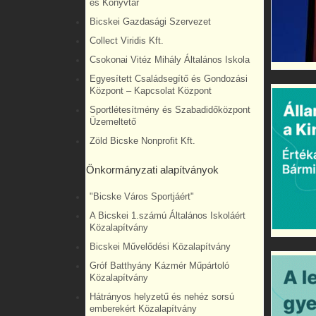
és Könyvtár
Bicskei Gazdasági Szervezet
Collect Viridis Kft.
Csokonai Vitéz Mihály Általános Iskola
Egyesített Családsegítő és Gondozási
Központ – Kapcsolat Központ
Sportlétesítmény és Szabadidőközpont
Üzemeltető
Zöld Bicske Nonprofit Kft.
Önkormányzati alapítványok
"Bicske Város Sportjáért"
A Bicskei 1.számú Általános Iskoláért
Közalapítvány
Bicskei Művelődési Közalapítvány
Gróf Batthyány Kázmér Műpártoló
Közalapítvány
Hátrányos helyzetű és nehéz sorsú
emberekért Közalapítvány