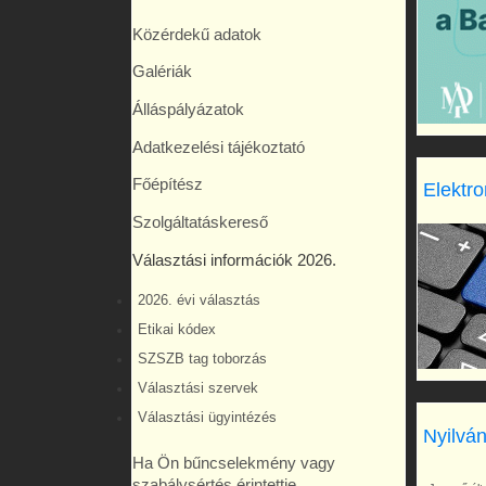
Közérdekű adatok
Galériák
Álláspályázatok
Adatkezelési tájékoztató
Főépítész
Elektro
Szolgáltatáskereső
Választási információk 2026.
2026. évi választás
Etikai kódex
SZSZB tag toborzás
Választási szervek
Választási ügyintézés
Nyilván
Ha Ön bűncselekmény vagy
szabálysértés érintettje