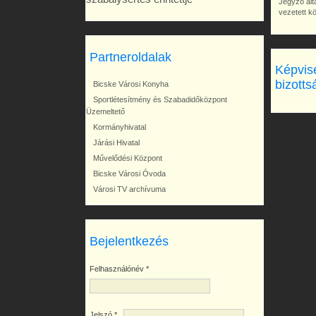
Jegyző álta
vezetett k
Partneroldalak
Képvise
bizotts
Bicske Városi Konyha
Sportlétesítmény és Szabadidőközpont
Üzemeltető
Kormányhivatal
Járási Hivatal
Művelődési Központ
Bicske Városi Óvoda
Városi TV archívuma
Bejelentkezés
Felhasználónév
*
Jelszó
*