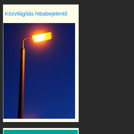
Közvilágítás hibabejelentő