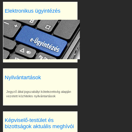
Elektronikus ügyintézés
Nyilvántartások
Jegyző által jogszabályi kötelezettség alapján
vezetett közhiteles nyilvántartások
Képviselő-testület és
bizottságok aktuális meghívói