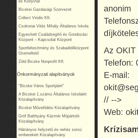
és Könyvtár
anonim
Bicskei Gazdasági Szervezet
Collect Viridis Kft.
Telefonsz
Csokonai Vitéz Mihály Általános Iskola
díjkötele
Egyesített Családsegítő és Gondozási
Központ – Kapcsolat Központ
Sportlétesítmény és Szabadidőközpont
Az OKIT 
Üzemeltető
Telefon:
Zöld Bicske Nonprofit Kft.
E-mail:
Önkormányzati alapítványok
okit@seg
"Bicske Város Sportjáért"
A Bicskei 1.számú Általános Iskoláért
// -->
Közalapítvány
Bicskei Művelődési Közalapítvány
Web: oki
Gróf Batthyány Kázmér Műpártoló
Közalapítvány
Krízisa
Hátrányos helyzetű és nehéz sorsú
emberekért Közalapítvány