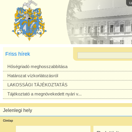
U
Friss hírek
Hőségriadó meghosszabbítása
Határozat vízkorlátozásról
LAKOSSÁGI TÁJÉKOZTATÁS
Tájékoztató a megnövekedett nyári v...
Jelenlegi hely
Címlap