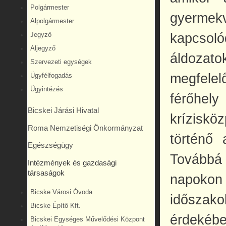
Polgármester
gyermekv
Alpolgármester
kapcsol
Jegyző
Aljegyző
áldoza
Szervezeti egységek
megfelel
Ügyfélfogadás
Ügyintézés
férőhe
Bicskei Járási Hivatal
kríziskö
Roma Nemzetiségi Önkormányzat
történő 
Egészségügy
Továbbá a
Intézmények és gazdasági
társaságok
napokon 
Bicske Városi Óvoda
időszak
Bicske Építő Kft.
érdekébe
Bicskei Egységes Művelődési Központ