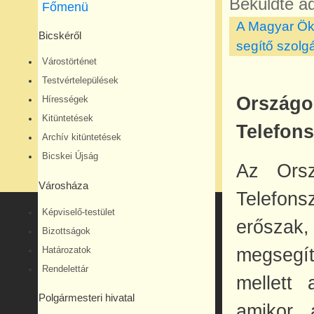
Beküldte
ad
Főmenü
A Magyar Öku
Bicskéről
segítő szolg
Várostörténet
Testvértelepülések
Ország
Hírességek
Kitüntetések
Telefons
Archív kitüntetések
Bicskei Újság
Az Orsz
Városháza
Telefons
Képviselő-testület
erőszak
Bizottságok
megsegít
Határozatok
Rendelettár
mellett 
Polgármesteri hivatal
amikor 