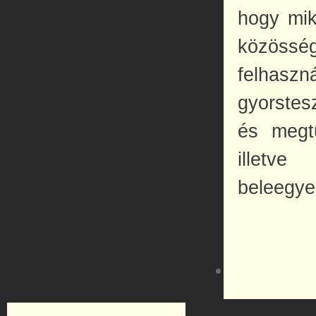
hogy mik
közösség
felhaszn
gyorstes
és megtu
illetve
beleegye