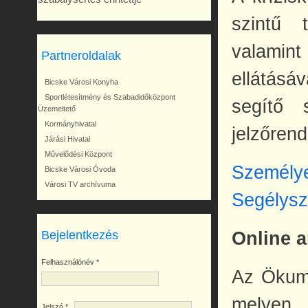
szintű 
valamint
Partneroldalak
ellátás
Bicske Városi Konyha
Sportlétesítmény és Szabadidőközpont
segítő 
Üzemeltető
Kormányhivatal
jelzőrend
Járási Hivatal
Művelődési Központ
Személy
Bicske Városi Óvoda
Városi TV archívuma
Segélysz
Online 
Bejelentkezés
Felhasználónév
*
Az Ökume
melyen 
Jelszó
*