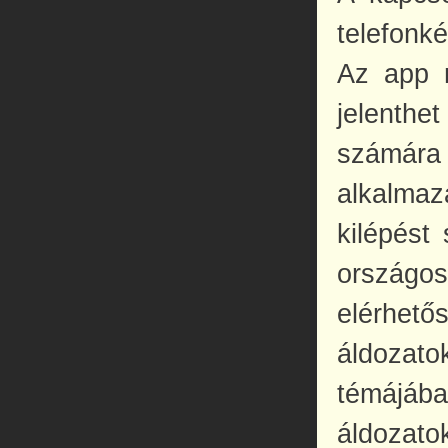
telefonk
Az app 
jelenthe
számára 
alkalmaz
kilépést
országo
elérhető
áldozato
témájába
áldozato