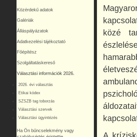
Magyaror
Közérdekű adatok
kapcsola
Galériák
közé ta
Álláspályázatok
Adatkezelési tájékoztató
észlelé
Főépítész
hamarab
Szolgáltatáskereső
életvesz
Választási információk 2026.
ambula
2026. évi választás
pszichol
Etikai kódex
SZSZB tag toborzás
áldozat
Választási szervek
kapcsola
Választási ügyintézés
Ha Ön bűncselekmény vagy
A krízis
szabálysértés érintettje