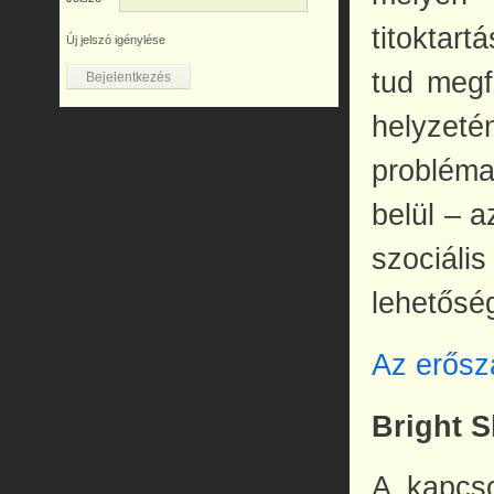
titoktar
Új jelszó igénylése
tud megfo
helyzeté
problém
belül – a
szociáli
lehetőség
Az erősz
Bright S
A kapcso