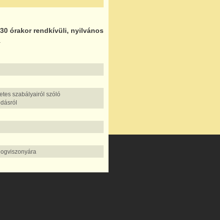
.30 órakor
rendkívüli, nyilvános
.
tes szabályairól szóló
odásról
i jogviszonyára