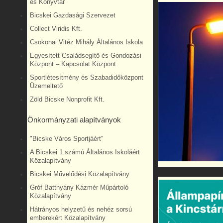
és Könyvtár
Bicskei Gazdasági Szervezet
Collect Viridis Kft.
Csokonai Vitéz Mihály Általános Iskola
Egyesített Családsegítő és Gondozási
Központ – Kapcsolat Központ
Sportlétesítmény és Szabadidőközpont
Üzemeltető
Zöld Bicske Nonprofit Kft.
Önkormányzati alapítványok
"Bicske Város Sportjáért"
A Bicskei 1.számú Általános Iskoláért
Közalapítvány
Bicskei Művelődési Közalapítvány
Gróf Batthyány Kázmér Műpártoló
Közalapítvány
Hátrányos helyzetű és nehéz sorsú
emberekért Közalapítvány