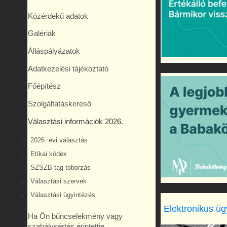
Közérdekű adatok
Galériák
Álláspályázatok
Adatkezelési tájékoztató
Főépítész
Szolgáltatáskereső
Választási információk 2026.
2026. évi választás
Etikai kódex
SZSZB tag toborzás
Választási szervek
Választási ügyintézés
Elektronikus üg
Ha Ön bűncselekmény vagy
szabálysértés érintettje