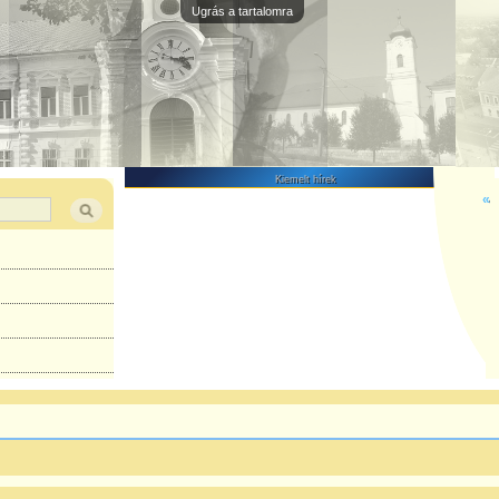
Ugrás a tartalomra
Kiemelt hírek
«