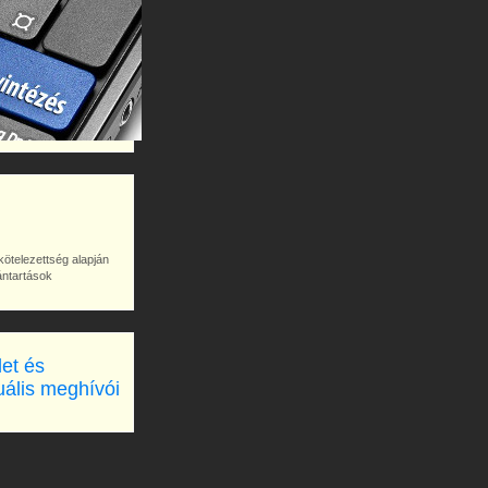
kötelezettség alapján
vántartások
let és
uális meghívói