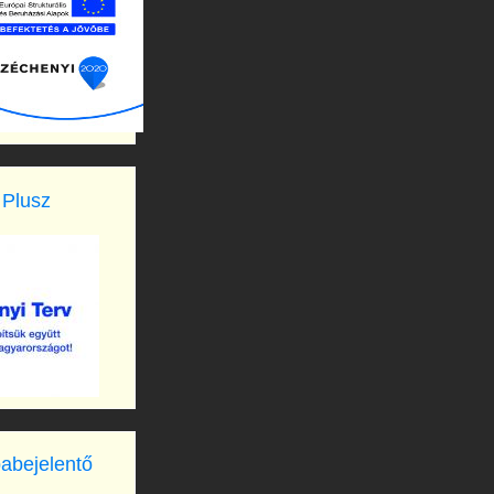
 Plusz
babejelentő