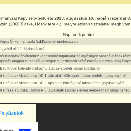
rmányzat Képviselő-testülete
2023. augusztus 16. napján (szerda)
8
ázán (2060 Bicske, Hősök tere 4.), melyre ezúton tisztelettel meghívom
Napirendi pontok
 Város Önkormányzata SzMSz-ének módosításáról
ügyeleti ellátás biztosításáról
ői feladatok átvételéhez kapcsolódó ingatlanok és ingóságok használatának részle
podás alapján felmerülő költségek felosztásáról szóló költségfelosztási megállap
Bau Kft-vel kötendő víziközmű átadás-átvételi megállapodásról
t kiírása az Akácfa utca 1/D 1. ajtó alatti költségelvű lakás bérleti jogviszonyáról
t kiírása az Akácfa utca 1/E 1. ajtó alatti költségelvű lakás bérleti jogviszonyáról
t kiírása a Bicske, Dankó P. u. 13/A alatti szociális elven bérbeadható lakás bérlet
Pályázatok