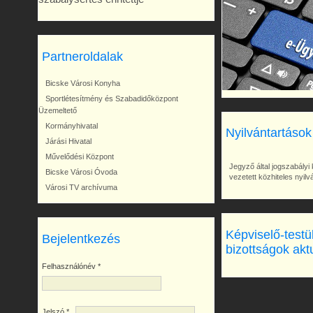
Partneroldalak
Bicske Városi Konyha
Sportlétesítmény és Szabadidőközpont
Üzemeltető
Kormányhivatal
Nyilvántartások
Járási Hivatal
Művelődési Központ
Jegyző által jogszabályi 
Bicske Városi Óvoda
vezetett közhiteles nyil
Városi TV archívuma
Képviselő-testü
Bejelentkezés
bizottságok akt
Felhasználónév
*
Jelszó
*