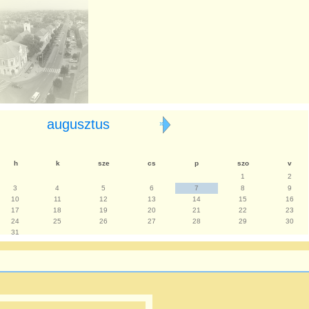
augusztus
»
h
k
sze
cs
p
szo
v
1
2
3
4
5
6
7
8
9
10
11
12
13
14
15
16
17
18
19
20
21
22
23
24
25
26
27
28
29
30
31