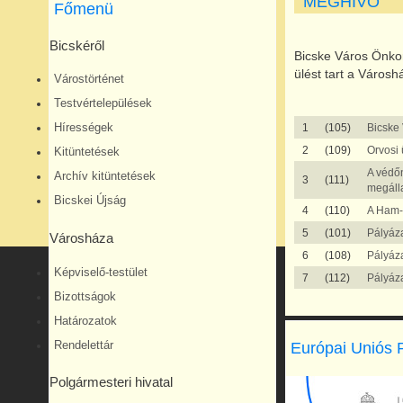
MEGHÍVÓ
Főmenü
Bicskéről
Bicske Város Önko
ülést tart a Városh
Várostörténet
Testvértelepülések
Hírességek
1
(105)
Bicske
2
(109)
Orvosi 
Kitüntetések
A védőn
Archív kitüntetések
3
(111)
megálla
Bicskei Újság
4
(110)
A Ham-
5
(101)
Pályáza
Városháza
6
(108)
Pályáza
Képviselő-testület
7
(112)
Pályáza
Bizottságok
Határozatok
Rendelettár
Európai Uniós 
Polgármesteri hivatal