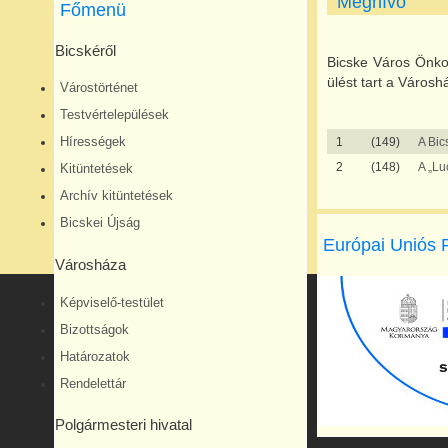
Meghívó
Főmenü
Bicskéről
Bicske Város Önko
ülést tart a Városh
Várostörténet
Testvértelepülések
Hírességek
1
(149)
A Bic
2
(148)
A „Lu
Kitüntetések
Archív kitüntetések
Bicskei Újság
Európai Uniós 
Városháza
Képviselő-testület
Bizottságok
Határozatok
Rendelettár
Polgármesteri hivatal