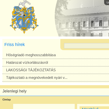
U
Friss hírek
Hőségriadó meghosszabbítása
Határozat vízkorlátozásról
LAKOSSÁGI TÁJÉKOZTATÁS
Tájékoztató a megnövekedett nyári v...
Jelenlegi hely
Címlap