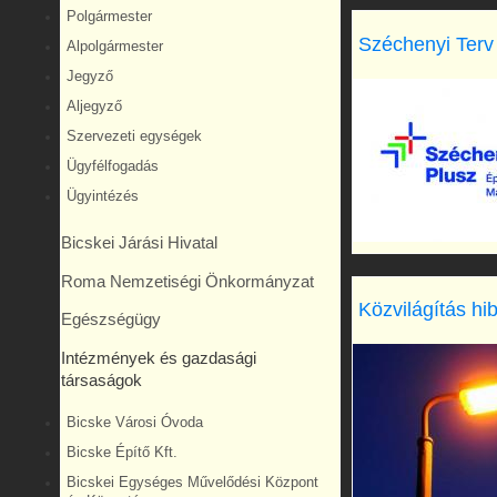
Polgármester
Széchenyi Terv
Alpolgármester
Jegyző
Aljegyző
Szervezeti egységek
Ügyfélfogadás
Ügyintézés
Bicskei Járási Hivatal
Roma Nemzetiségi Önkormányzat
Közvilágítás hi
Egészségügy
Intézmények és gazdasági
társaságok
Bicske Városi Óvoda
Bicske Építő Kft.
Bicskei Egységes Művelődési Központ