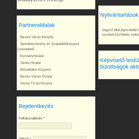
Nyilvántartások
Partneroldalak
Jegyző által jogszabályi 
vezetett közhiteles nyil
Bicske Városi Konyha
Sportlétesítmény és Szabadidőközpont
Üzemeltető
Kormányhivatal
Képviselő-testü
Járási Hivatal
bizottságok akt
Művelődési Központ
Bicske Városi Óvoda
Városi TV archívuma
Bejelentkezés
Felhasználónév
*
Jelszó
*