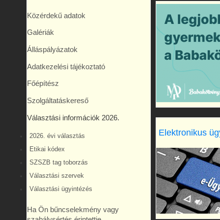
Közérdekű adatok
Galériák
Álláspályázatok
Adatkezelési tájékoztató
Főépítész
Szolgáltatáskereső
Választási információk 2026.
Elektronikus üg
2026. évi választás
Etikai kódex
SZSZB tag toborzás
Választási szervek
Választási ügyintézés
Ha Ön bűncselekmény vagy
szabálysértés érintettje