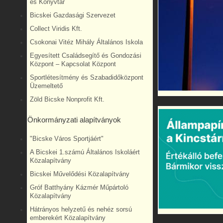
és Könyvtár
Bicskei Gazdasági Szervezet
Collect Viridis Kft.
Csokonai Vitéz Mihály Általános Iskola
Egyesített Családsegítő és Gondozási
Központ – Kapcsolat Központ
Sportlétesítmény és Szabadidőközpont
Üzemeltető
Zöld Bicske Nonprofit Kft.
Önkormányzati alapítványok
"Bicske Város Sportjáért"
A Bicskei 1.számú Általános Iskoláért
Közalapítvány
Bicskei Művelődési Közalapítvány
Gróf Batthyány Kázmér Műpártoló
Közalapítvány
Hátrányos helyzetű és nehéz sorsú
emberekért Közalapítvány