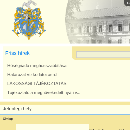
U
Friss hírek
Hőségriadó meghosszabbítása
Határozat vízkorlátozásról
LAKOSSÁGI TÁJÉKOZTATÁS
Tájékoztató a megnövekedett nyári v...
Jelenlegi hely
Címlap