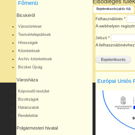
Elsődleges füle
Főmenü
Bejelentkezés
(aktív fül)
Bicskéről
Felhasználónév
*
A webhelyen regisztr
Várostörténet
Testvértelepülések
Jelszó
*
Hírességek
A felhasználónévhez 
Kitüntetések
Archív kitüntetések
Bicskei Újság
Városháza
Európai Uniós 
Képviselő-testület
Bizottságok
Határozatok
Rendelettár
Polgármesteri hivatal