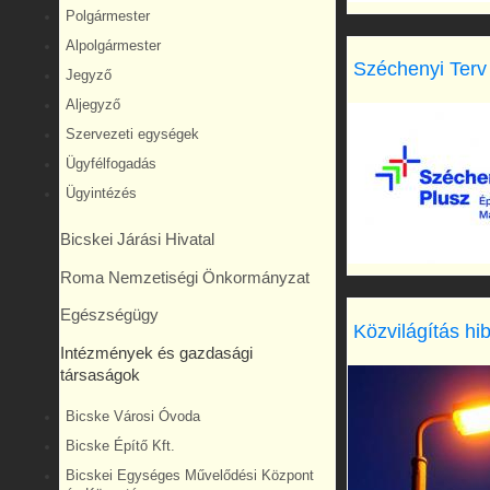
Polgármester
Alpolgármester
Széchenyi Terv
Jegyző
Aljegyző
Szervezeti egységek
Ügyfélfogadás
Ügyintézés
Bicskei Járási Hivatal
Roma Nemzetiségi Önkormányzat
Egészségügy
Közvilágítás hi
Intézmények és gazdasági
társaságok
Bicske Városi Óvoda
Bicske Építő Kft.
Bicskei Egységes Művelődési Központ