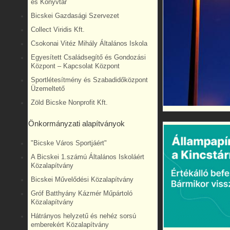
és Könyvtár
Bicskei Gazdasági Szervezet
Collect Viridis Kft.
Csokonai Vitéz Mihály Általános Iskola
Egyesített Családsegítő és Gondozási
Központ – Kapcsolat Központ
Sportlétesítmény és Szabadidőközpont
Üzemeltető
Zöld Bicske Nonprofit Kft.
Önkormányzati alapítványok
"Bicske Város Sportjáért"
A Bicskei 1.számú Általános Iskoláért
Közalapítvány
Bicskei Művelődési Közalapítvány
Gróf Batthyány Kázmér Műpártoló
Közalapítvány
Hátrányos helyzetű és nehéz sorsú
emberekért Közalapítvány