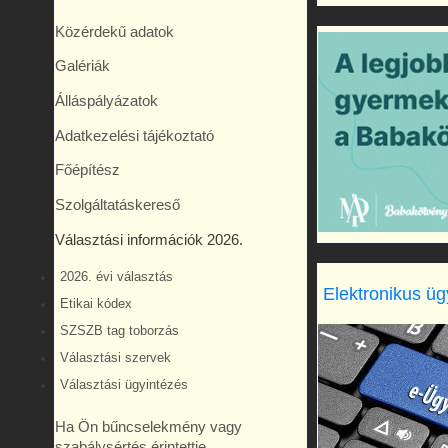
Közérdekű adatok
Galériák
Álláspályázatok
Adatkezelési tájékoztató
Főépítész
Szolgáltatáskereső
Választási információk 2026.
2026. évi választás
Elektronikus üg
Etikai kódex
SZSZB tag toborzás
Választási szervek
Választási ügyintézés
Ha Ön bűncselekmény vagy
szabálysértés érintettje