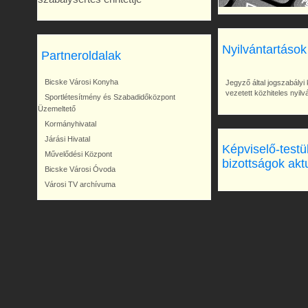
Nyilvántartások
Partneroldalak
Bicske Városi Konyha
Jegyző által jogszabályi 
vezetett közhiteles nyil
Sportlétesítmény és Szabadidőközpont
Üzemeltető
Kormányhivatal
Járási Hivatal
Képviselő-testü
Művelődési Központ
bizottságok akt
Bicske Városi Óvoda
Városi TV archívuma