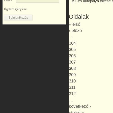
M1-es autópálya töltése al
Új jelszó igénylése
Oldalak
« első
‹ előző
…
304
305
306
307
308
309
310
311
312
…
következő ›
utolsó »