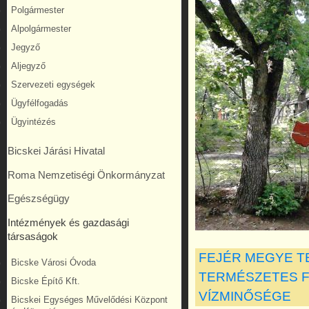
Polgármester
Alpolgármester
Jegyző
Aljegyző
Szervezeti egységek
Ügyfélfogadás
Ügyintézés
Bicskei Járási Hivatal
Roma Nemzetiségi Önkormányzat
Egészségügy
Intézmények és gazdasági
társaságok
FEJÉR MEGYE T
Bicske Városi Óvoda
TERMÉSZETES F
Bicske Építő Kft.
VÍZMINŐSÉGE
Bicskei Egységes Művelődési Központ