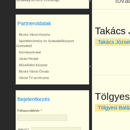
Továb
Partneroldalak
Takács 
Bicske Városi Konyha
Takács Józse
Sportlétesítmény és Szabadidőközpont
Üzemeltető
Kormányhivatal
Járási Hivatal
Művelődési Központ
Bicske Városi Óvoda
Városi TV archívuma
Tölgyes
Bejelentkezés
Tölgyesi Balá
Felhasználónév
*
Jelszó
*