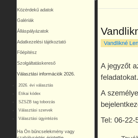
Közérdekű adatok
Galériák
Vandlik
Álláspályázatok
Adatkezelési tájékoztató
Vandlikné Len
Főépítész
Szolgáltatáskereső
A jegyzőt az
Választási információk 2026.
feladatokat
2026. évi választás
A személyes
Etikai kódex
SZSZB tag toborzás
bejelentke
Választási szervek
Tel: 06-22-
Választási ügyintézés
Ha Ön bűncselekmény vagy
szabálysértés érintettje