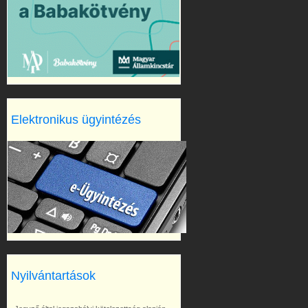
Elektronikus ügyintézés
Nyilvántartások