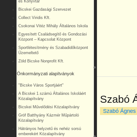
és Könyvtár
Bicskei Gazdasági Szervezet
Collect Viridis Kft.
Csokonai Vitéz Mihály Általános Iskola
Egyesített Családsegítő és Gondozási
Központ – Kapcsolat Központ
Sportlétesítmény és Szabadidőközpont
Üzemeltető
Zöld Bicske Nonprofit Kft.
Önkormányzati alapítványok
"Bicske Város Sportjáért"
A Bicskei 1.számú Általános Iskoláért
Szabó 
Közalapítvány
Bicskei Művelődési Közalapítvány
Szabó Ágnes
Gróf Batthyány Kázmér Műpártoló
Közalapítvány
Hátrányos helyzetű és nehéz sorsú
emberekért Közalapítvány