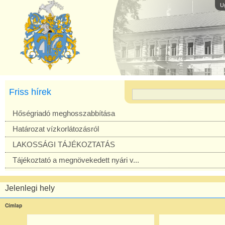
U
Friss hírek
Hőségriadó meghosszabbítása
Határozat vízkorlátozásról
LAKOSSÁGI TÁJÉKOZTATÁS
Tájékoztató a megnövekedett nyári v...
Jelenlegi hely
Címlap