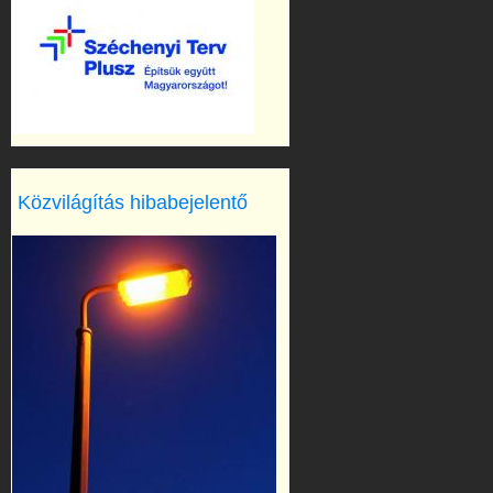
Közvilágítás hibabejelentő