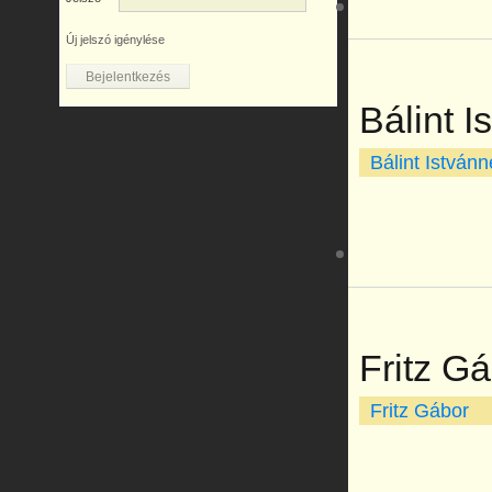
Új jelszó igénylése
Bálint I
Bálint Istvánn
Fritz G
Fritz Gábor