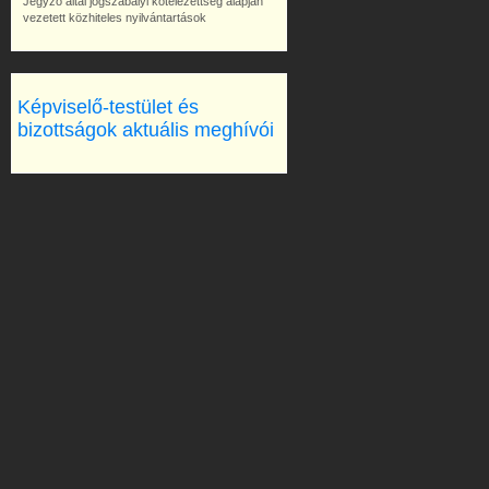
Jegyző által jogszabályi kötelezettség alapján
vezetett közhiteles nyilvántartások
Képviselő-testület és
bizottságok aktuális meghívói